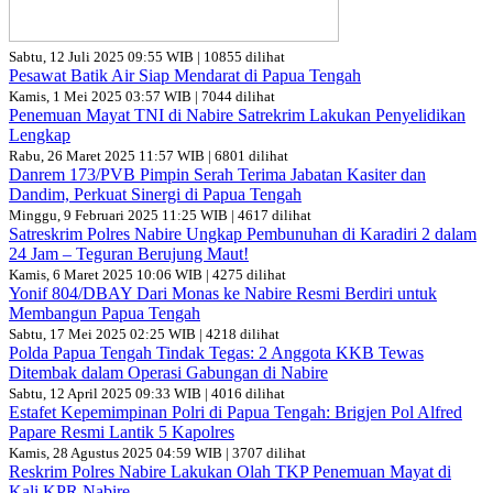
Sabtu, 12 Juli 2025 09:55 WIB | 10855 dilihat
Pesawat Batik Air Siap Mendarat di Papua Tengah
Kamis, 1 Mei 2025 03:57 WIB | 7044 dilihat
Penemuan Mayat TNI di Nabire Satrekrim Lakukan Penyelidikan
Lengkap
Rabu, 26 Maret 2025 11:57 WIB | 6801 dilihat
Danrem 173/PVB Pimpin Serah Terima Jabatan Kasiter dan
Dandim, Perkuat Sinergi di Papua Tengah
Minggu, 9 Februari 2025 11:25 WIB | 4617 dilihat
Satreskrim Polres Nabire Ungkap Pembunuhan di Karadiri 2 dalam
24 Jam – Teguran Berujung Maut!
Kamis, 6 Maret 2025 10:06 WIB | 4275 dilihat
Yonif 804/DBAY Dari Monas ke Nabire Resmi Berdiri untuk
Membangun Papua Tengah
Sabtu, 17 Mei 2025 02:25 WIB | 4218 dilihat
Polda Papua Tengah Tindak Tegas: 2 Anggota KKB Tewas
Ditembak dalam Operasi Gabungan di Nabire
Sabtu, 12 April 2025 09:33 WIB | 4016 dilihat
Estafet Kepemimpinan Polri di Papua Tengah: Brigjen Pol Alfred
Papare Resmi Lantik 5 Kapolres
Kamis, 28 Agustus 2025 04:59 WIB | 3707 dilihat
Reskrim Polres Nabire Lakukan Olah TKP Penemuan Mayat di
Kali KPR Nabire