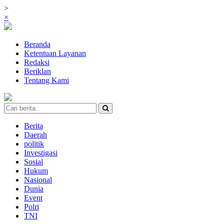
>
×
Beranda
Ketentuan Layanan
Redaksi
Beriklan
Tentang Kami
Berita
Daerah
politik
Investigasi
Sosial
Hukum
Nasional
Dunia
Event
Polri
TNI