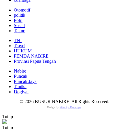
Olahraga
Otomotif
politik
Polri
Sosial
Tekno
TNI
Travel
HUKUM
PEMDA NABIRE
Provinsi Papua Tengah
Nabire
Puncak
Puncak Jaya
Timika
Dogiyai
© 2026 BUSUR NABIRE. All Rights Reserved.
Design by
Velocity Developer
.
Tutup
Tutup