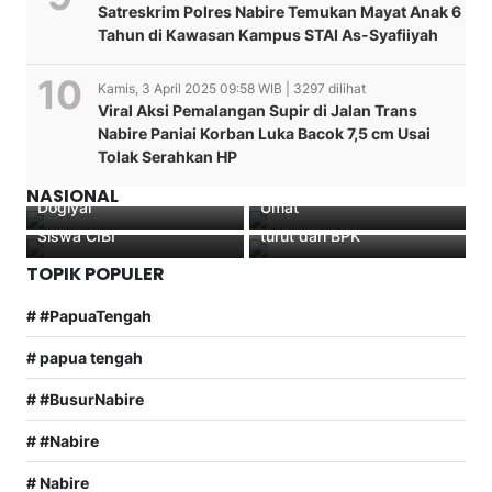
Satreskrim Polres Nabire Temukan Mayat Anak 6
Tahun di Kawasan Kampus STAI As-Syafiiyah
Kamis, 3 April 2025 09:58 WIB | 3297 dilihat
Viral Aksi Pemalangan Supir di Jalan Trans
Pusat Riset Pendidikan
Nabire Paniai Korban Luka Bacok 7,5 cm Usai
Kapolres Nabire
BRIN Kunjungi Sekolah
Tolak Serahkan HP
Polsek Kamu Bentuk
Menghadiri Pembinaan
GenIUS, Bahas Kolaborasi
Koperasi Binmas Noken di
Desa Sadar Kerukunan
Pendidikan untuk
Polri Raih Predikat WTP
NASIONAL
Dogiyai
Umat
Indonesia Timur dan
Delapan Tahun Berturut-
Siswa CIBI
turut dari BPK
TOPIK POPULER
# #PapuaTengah
# papua tengah
# #BusurNabire
# #Nabire
# Nabire