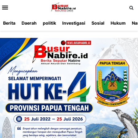
>
Berita
Daerah
politik
Investigasi
Sosial
Hukum
Na
Beranda
Ketentuan
Redaksi
Beriklan
Tentang
Layanan
Kami