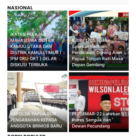
NASIONAL
IKATAN PELAJAR
MAHASISWA DISTRIK
Kodim 1705/Nabire
KAMUU UTARA DAN
Salurkan Bantuan
DISTRIK KAMUU TIMUR (
Pendidikan, Dorong Anak
IPM DKU-DKT ) GELAR
Papua Tengah Raih Masa
DISKUSI TERBUKA
Depan Gemilang
KAPOLDA PAPUA BERI
PERSEMAR-22 Lahirkan
PENGARAHAN KEPADA
Polres Sempak dan
ANGGOTA BRIMOB BARU
Dewan Pecundang