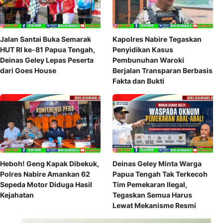
Jalan Santai Buka Semarak
Kapolres Nabire Tegaskan
HUT RI ke-81 Papua Tengah,
Penyidikan Kasus
Deinas Geley Lepas Peserta
Pembunuhan Waroki
dari Goes House
Berjalan Transparan Berbasis
Fakta dan Bukti
Heboh! Geng Kapak Dibekuk,
Deinas Geley Minta Warga
Polres Nabire Amankan 62
Papua Tengah Tak Terkecoh
Sepeda Motor Diduga Hasil
Tim Pemekaran Ilegal,
Kejahatan
Tegaskan Semua Harus
Lewat Mekanisme Resmi