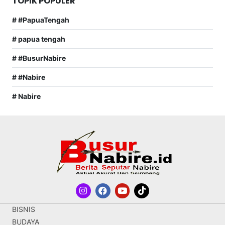
TOPIK POPULER
# #PapuaTengah
# papua tengah
# #BusurNabire
# #Nabire
# Nabire
BISNIS
BUDAYA