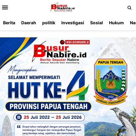
>
Berita
Daerah
politik
Investigasi
Sosial
Hukum
Na
Beranda
Ketentuan
Redaksi
Beriklan
Tentang
Layanan
Kami