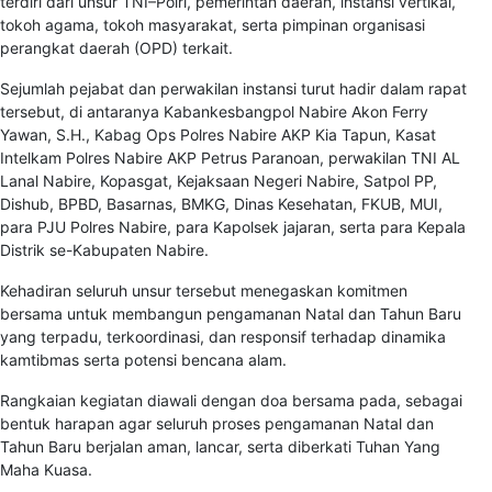
terdiri dari unsur TNI–Polri, pemerintah daerah, instansi vertikal,
tokoh agama, tokoh masyarakat, serta pimpinan organisasi
perangkat daerah (OPD) terkait.
Sejumlah pejabat dan perwakilan instansi turut hadir dalam rapat
tersebut, di antaranya Kabankesbangpol Nabire Akon Ferry
Yawan, S.H., Kabag Ops Polres Nabire AKP Kia Tapun, Kasat
Intelkam Polres Nabire AKP Petrus Paranoan, perwakilan TNI AL
Lanal Nabire, Kopasgat, Kejaksaan Negeri Nabire, Satpol PP,
Dishub, BPBD, Basarnas, BMKG, Dinas Kesehatan, FKUB, MUI,
para PJU Polres Nabire, para Kapolsek jajaran, serta para Kepala
Distrik se-Kabupaten Nabire.
Kehadiran seluruh unsur tersebut menegaskan komitmen
bersama untuk membangun pengamanan Natal dan Tahun Baru
yang terpadu, terkoordinasi, dan responsif terhadap dinamika
kamtibmas serta potensi bencana alam.
Rangkaian kegiatan diawali dengan doa bersama pada, sebagai
bentuk harapan agar seluruh proses pengamanan Natal dan
Tahun Baru berjalan aman, lancar, serta diberkati Tuhan Yang
Maha Kuasa.