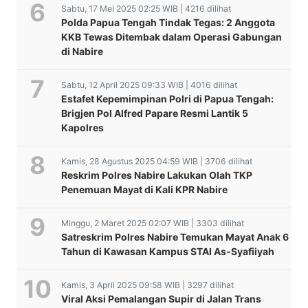
Sabtu, 17 Mei 2025 02:25 WIB | 4216 dilihat
Polda Papua Tengah Tindak Tegas: 2 Anggota
KKB Tewas Ditembak dalam Operasi Gabungan
di Nabire
Sabtu, 12 April 2025 09:33 WIB | 4016 dilihat
Estafet Kepemimpinan Polri di Papua Tengah:
Brigjen Pol Alfred Papare Resmi Lantik 5
Kapolres
Kamis, 28 Agustus 2025 04:59 WIB | 3706 dilihat
Reskrim Polres Nabire Lakukan Olah TKP
Penemuan Mayat di Kali KPR Nabire
Minggu, 2 Maret 2025 02:07 WIB | 3303 dilihat
Satreskrim Polres Nabire Temukan Mayat Anak 6
Tahun di Kawasan Kampus STAI As-Syafiiyah
Kamis, 3 April 2025 09:58 WIB | 3297 dilihat
Wakil Bupati Nabire
Viral Aksi Pemalangan Supir di Jalan Trans
Fun Run 6K Pancasila Jadi