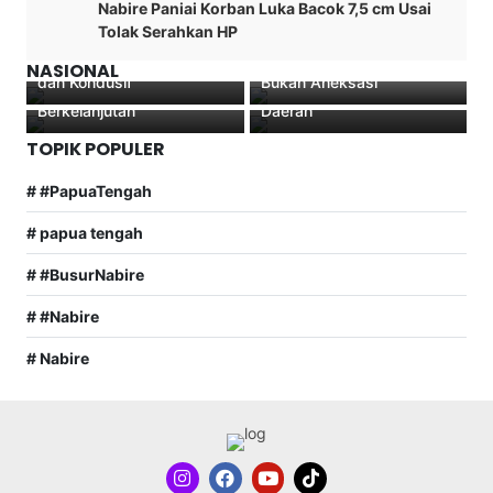
Burhanuddin Pawennari
Nabire Paniai Korban Luka Bacok 7,5 cm Usai
Ajang Persatuan Warga,
Pemprov Papua Tengah
Teken Kerja Sama
Tolak Serahkan HP
BMP Papua Tengah
Ali Kabiay Tegaskan
Perkuat Cadangan
Sertifikat Elektronik di
Tunjukkan Nabire Aman
Papua Kembali ke NKRI
Pangan, Kabupaten
Depok, Dorong
NASIONAL
dan Kondusif
Bukan Aneksasi
Diminta Siapkan Anggaran
Transformasi Digital
Berkelanjutan
Daerah
TOPIK POPULER
# #PapuaTengah
# papua tengah
# #BusurNabire
# #Nabire
# Nabire