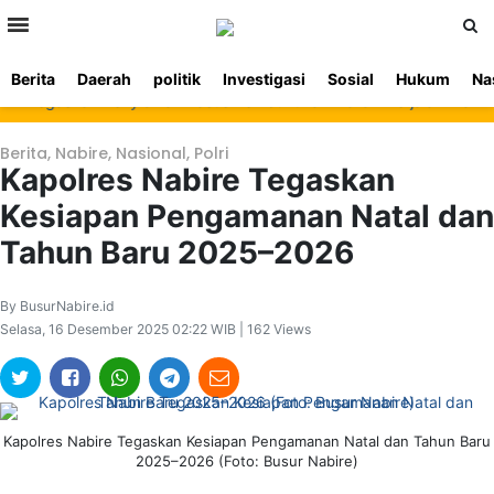
>
Berita
Daerah
politik
Investigasi
Sosial
Hukum
Na
Beranda
Ketentuan
Redaksi
Beriklan
Tentang
Tegaskan Penyidikan Kasus Pembunuhan Waroki Berjalan Transparan 
Layanan
Kami
Berita
,
Nabire
,
Nasional
,
Polri
Kapolres Nabire Tegaskan
Kesiapan Pengamanan Natal dan
Tahun Baru 2025–2026
By BusurNabire.id
Selasa, 16 Desember 2025 02:22 WIB | 162 Views
Kapolres Nabire Tegaskan Kesiapan Pengamanan Natal dan Tahun Baru
2025–2026 (Foto: Busur Nabire)