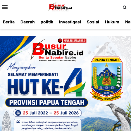
>
Berita
Daerah
politik
Investigasi
Sosial
Hukum
Na
Beranda
Ketentuan
Redaksi
Beriklan
Tentang
Layanan
Kami