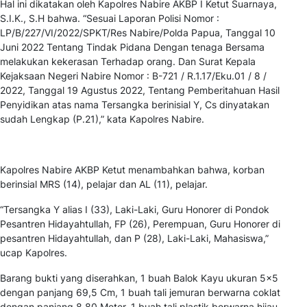
Hal ini dikatakan oleh Kapolres Nabire AKBP I Ketut Suarnaya,
S.I.K., S.H bahwa. “Sesuai Laporan Polisi Nomor :
LP/B/227/VI/2022/SPKT/Res Nabire/Polda Papua, Tanggal 10
Juni 2022 Tentang Tindak Pidana Dengan tenaga Bersama
melakukan kekerasan Terhadap orang. Dan Surat Kepala
Kejaksaan Negeri Nabire Nomor : B-721 / R.1.17/Eku.01 / 8 /
2022, Tanggal 19 Agustus 2022, Tentang Pemberitahuan Hasil
Penyidikan atas nama Tersangka berinisial Y, Cs dinyatakan
sudah Lengkap (P.21),” kata Kapolres Nabire.
Kapolres Nabire AKBP Ketut menambahkan bahwa, korban
berinsial MRS (14), pelajar dan AL (11), pelajar.
“Tersangka Y alias I (33), Laki-Laki, Guru Honorer di Pondok
Pesantren Hidayahtullah, FP (26), Perempuan, Guru Honorer di
pesantren Hidayahtullah, dan P (28), Laki-Laki, Mahasiswa,”
ucap Kapolres.
Barang bukti yang diserahkan, 1 buah Balok Kayu ukuran 5×5
dengan panjang 69,5 Cm, 1 buah tali jemuran berwarna coklat
dengan panjang 8,80 Meter, 1 buah tali plastik berwarna hijau