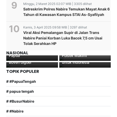
Minggu, 2 Maret 2025 02:07 WIB | 3305 dilihat
Satreskrim Polres Nabire Temukan Mayat Anak 6
Tahun di Kawasan Kampus STAI As-Syafiiyah
Prof. Dr. Hermawan
Kamis, 3 April 2025 09:58 WIB | 3297 dilihat
Sulistyo Berikan
Viral Aksi Pemalangan Supir di Jalan Trans
Pembekalan terhadap PJU
Semangat Sumpah
Nabire Paniai Korban Luka Bacok 7,5 cm Usai
Polda dan Satgas Damai
KAPOLSEK Hadiri
Pemuda 97 Berkobar di
Tolak Serahkan HP
Cartenz Terkait
Tatap Muka Kapolres
Pelaksanaan Kontijensi
Polres Puncak, Kompol
Penanganan Konflik di
Nabire Bersama Personil
Kecelakaan Dengan
Mardi Marpaung Ajak
NASIONAL
Papua
Polsek Makimi
Penanganan Khusus Di
Generasi Muda Bergerak
Boven digoel
untuk Indonesia
TOPIK POPULER
# #PapuaTengah
# papua tengah
# #BusurNabire
# #Nabire