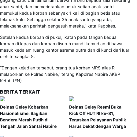
gagang sapu dari almunium berwarna biru kepada salah seorang
anak santri, dan memerintahkan untuk setiap anak santri
memukul kedua korban sebanyak 1 kali di bagian betis atau
telapak kaki. Sehingga sekitar 35 anak santri yang ada,
melaksanakan perintah pengasuh mereka,” kata Kapolres.
Setelah kedua korban di pukul, ikatan pada tangan kedua
korban di lepas dan korban disuruh mandi kemudian di bawa
masuk kedalam ruang kantor asrama putra dan di kunci dari luar
oleh tersangka S.
“Dengan kejadian tersebut, orang tua korban MRS alias R
melaporkan ke Polres Nabire,” terang Kapolres Nabire AKBP
Ketut. (FN)
BERITA TERKAIT
Deinas Geley Kobarkan
Deinas Geley Resmi Buka
Nasionalisme, Bagikan
Kick Off HUT RI ke-81,
Bendera Merah Putih di
Tegaskan Pelayanan Publik
Tengah Jalan Santai Nabire
Harus Dekat dengan Warga