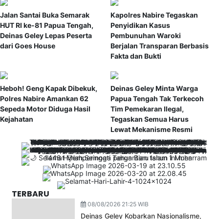
Jalan Santai Buka Semarak
Kapolres Nabire Tegaskan
HUT RI ke-81 Papua Tengah,
Penyidikan Kasus
Deinas Geley Lepas Peserta
Pembunuhan Waroki
dari Goes House
Berjalan Transparan Berbasis
Fakta dan Bukti
Heboh! Geng Kapak Dibekuk,
Deinas Geley Minta Warga
Polres Nabire Amankan 62
Papua Tengah Tak Terkecoh
Sepeda Motor Diduga Hasil
Tim Pemekaran Ilegal,
Kejahatan
Tegaskan Semua Harus
Lewat Mekanisme Resmi
TERBARU
08/08/2026 21:25 WIB
Deinas Geley Kobarkan Nasionalisme,