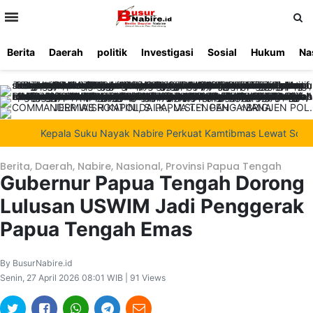
>
Berita
Daerah
politik
Investigasi
Sosial
Hukum
Na
Beranda
Ketentuan
Redaksi
Beriklan
Tentang
Layanan
Kami
Kepala Suku Nayak Nabire Perkuat Kamtibmas Lewat Sosiali
Berita
,
Daerah
,
Nabire
,
Nasional
,
Provinsi Papua Tengah
Gubernur Papua Tengah Dorong
Lulusan USWIM Jadi Penggerak
Papua Tengah Emas
By BusurNabire.id
Senin, 27 April 2026 08:01 WIB | 91 Views