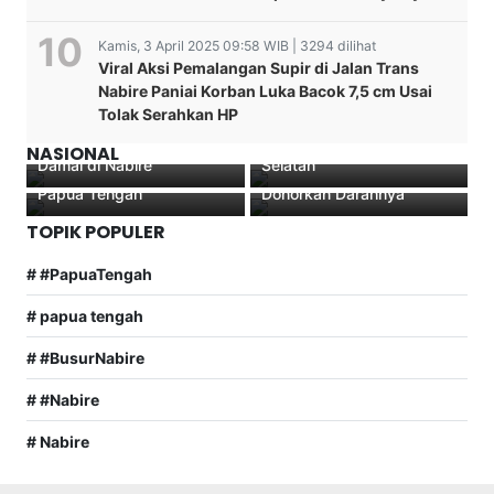
Kamis, 3 April 2025 09:58 WIB | 3294 dilihat
Viral Aksi Pemalangan Supir di Jalan Trans
Nabire Paniai Korban Luka Bacok 7,5 cm Usai
Melkias Keiya Tegas!
Penghentian kasus
Wamen PU Diana
Tolak Serahkan HP
Mahasiswa Dogiyai
dugaan pemerkosaan di
Kusumastuti Prioritaskan
Wujud Peduli
Diminta Tempuh Dialog
Luwu Timur, Sulawesi
Jalan Trans Papua dan
Kemanusiaan: Serdik
NASIONAL
Damai di Nabire
Selatan
Pusat Pemerintahan
Sespimmen 61 Arif Irawan
Papua Tengah
Donorkan Darahnya
TOPIK POPULER
# #PapuaTengah
# papua tengah
# #BusurNabire
# #Nabire
# Nabire