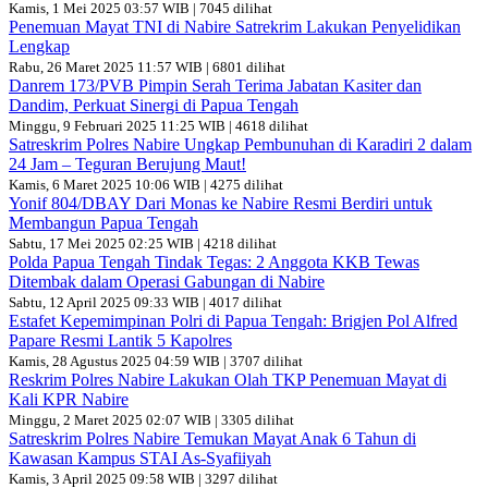
Kamis, 1 Mei 2025 03:57 WIB | 7045 dilihat
Penemuan Mayat TNI di Nabire Satrekrim Lakukan Penyelidikan
Lengkap
Rabu, 26 Maret 2025 11:57 WIB | 6801 dilihat
Danrem 173/PVB Pimpin Serah Terima Jabatan Kasiter dan
Dandim, Perkuat Sinergi di Papua Tengah
Minggu, 9 Februari 2025 11:25 WIB | 4618 dilihat
Satreskrim Polres Nabire Ungkap Pembunuhan di Karadiri 2 dalam
24 Jam – Teguran Berujung Maut!
Kamis, 6 Maret 2025 10:06 WIB | 4275 dilihat
Yonif 804/DBAY Dari Monas ke Nabire Resmi Berdiri untuk
Membangun Papua Tengah
Sabtu, 17 Mei 2025 02:25 WIB | 4218 dilihat
Polda Papua Tengah Tindak Tegas: 2 Anggota KKB Tewas
Ditembak dalam Operasi Gabungan di Nabire
Sabtu, 12 April 2025 09:33 WIB | 4017 dilihat
Estafet Kepemimpinan Polri di Papua Tengah: Brigjen Pol Alfred
Papare Resmi Lantik 5 Kapolres
Kamis, 28 Agustus 2025 04:59 WIB | 3707 dilihat
Reskrim Polres Nabire Lakukan Olah TKP Penemuan Mayat di
Kali KPR Nabire
Minggu, 2 Maret 2025 02:07 WIB | 3305 dilihat
Satreskrim Polres Nabire Temukan Mayat Anak 6 Tahun di
Kawasan Kampus STAI As-Syafiiyah
Kamis, 3 April 2025 09:58 WIB | 3297 dilihat