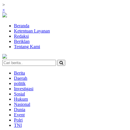
>
×
Beranda
Ketentuan Layanan
Redaksi
Beriklan
Tentang Kami
Berita
Daerah
politik
Investigasi
Sosial
Hukum
Nasional
Dunia
Event
Polri
TNI