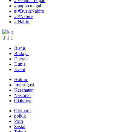
# #PapuaTengah
# papua tengah
# #BusurNabire
# #Nabire
# Nabire
Bisnis
Budaya
Daerah
Dunia
Event
Hukum
Investigasi
Kesehatan
Nasional
Olahraga
Otomotif
politik
Polri
Sosial
Tekno