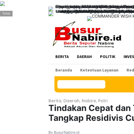
>
Tutup
BERITA
DAERAH
POLITIK
INVE
Beranda
Ketentuan Layanan
Red
Konten Spesial
Berita
,
Daerah
,
Nabire
,
Polri
Tindakan Cepat dan 
Tangkap Residivis C
By BusurNabire.id