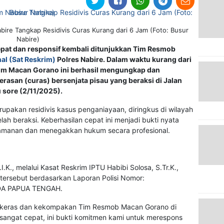
bire Tangkap Residivis Curas Kurang dari 6 Jam (Foto: Busur
Nabire)
epat dan responsif kembali ditunjukkan Tim Resmob
al (Sat Reskrim)
Polres Nabire. Dalam waktu kurang dari
tim Macan Gorano ini berhasil mengungkap dan
asan (curas) bersenjata pisau yang beraksi di Jalan
 sore (2/11/2025).
erupakan residivis kasus penganiayaan, diringkus di wilayah
ah beraksi. Keberhasilan cepat ini menjadi bukti nyata
amanan dan menegakkan hukum secara profesional.
.K., melalui Kasat Reskrim IPTU Habibi Solosa, S.Tr.K.,
ersebut berdasarkan Laporan Polisi Nomor:
DA PAPUA TENGAH.
rja keras dan kekompakan Tim Resmob Macan Gorano di
angat cepat, ini bukti komitmen kami untuk merespons