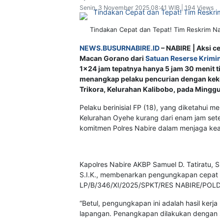
Senin, 3 November 2025 08:41 WIB | 194 Views
Tindakan Cepat dan Tepat! Tim Reskrim Na
NEWS.BUSURNABIRE.ID
– NABIRE | Aksi c
Macan Gorano dari
Satuan Reserse Krimin
1×24 jam tepatnya hanya 5 jam 30 menit 
menangkap pelaku pencurian dengan keker
Trikora, Kelurahan Kalibobo, pada Minggu
Pelaku berinisial FP (18), yang diketahui m
Kelurahan Oyehe kurang dari enam jam setel
komitmen Polres Nabire dalam menjaga ke
Kapolres Nabire AKBP Samuel D. Tatiratu, S.I
S.I.K., membenarkan pengungkapan cepat t
LP/B/346/XI/2025/SPKT/RES NABIRE/POL
“Betul, pengungkapan ini adalah hasil ke
lapangan. Penangkapan dilakukan dengan s