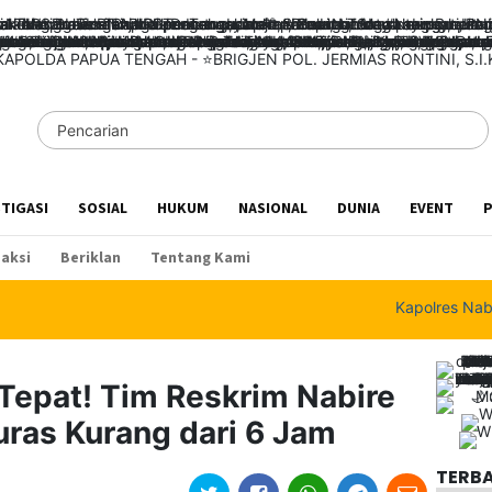
STIGASI
SOSIAL
HUKUM
NASIONAL
DUNIA
EVENT
P
aksi
Beriklan
Tentang Kami
Kapolres Nabire T
Tepat! Tim Reskrim Nabire
uras Kurang dari 6 Jam
TERB