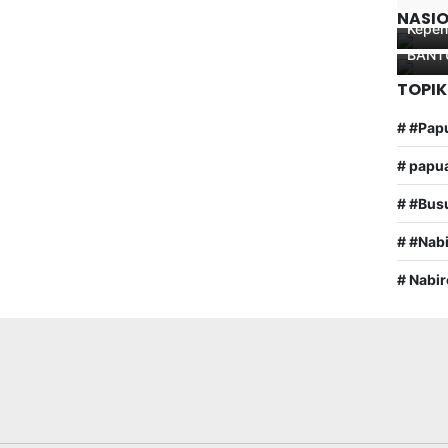
Terha
PENG
NASI
Kepen
PENY
BANT
TOPIK
# #Pap
# papu
# #Bus
# #Nab
# Nabir