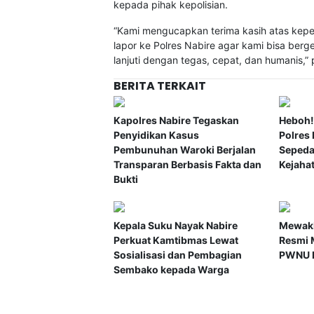
kepada pihak kepolisian.
“Kami mengucapkan terima kasih atas keper
lapor ke Polres Nabire agar kami bisa berg
lanjuti dengan tegas, cepat, dan humanis,”
BERITA TERKAIT
Kapolres Nabire Tegaskan
Heboh!
Penyidikan Kasus
Polres
Pembunuhan Waroki Berjalan
Sepeda
Transparan Berbasis Fakta dan
Kejaha
Bukti
Kepala Suku Nayak Nabire
Mewaki
Perkuat Kamtibmas Lewat
Resmi 
Sosialisasi dan Pembagian
PWNU P
Sembako kepada Warga