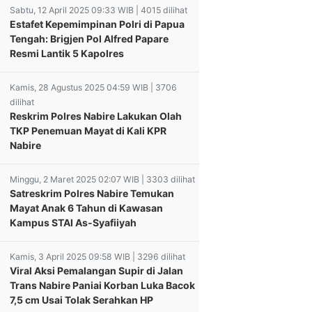
Sabtu, 12 April 2025 09:33 WIB | 4015 dilihat
Estafet Kepemimpinan Polri di Papua
Tengah: Brigjen Pol Alfred Papare
Resmi Lantik 5 Kapolres
Kamis, 28 Agustus 2025 04:59 WIB | 3706
dilihat
Reskrim Polres Nabire Lakukan Olah
TKP Penemuan Mayat di Kali KPR
Nabire
Minggu, 2 Maret 2025 02:07 WIB | 3303 dilihat
Satreskrim Polres Nabire Temukan
Mayat Anak 6 Tahun di Kawasan
Kampus STAI As-Syafiiyah
Kamis, 3 April 2025 09:58 WIB | 3296 dilihat
Viral Aksi Pemalangan Supir di Jalan
 Serahkan
Rangkaian HUT KKSS
ONEL BINMAS
Trans Nabire Paniai Korban Luka Bacok
ngka Dan BB
ke-49 Nabire
ES SARMI
Kalvin Minta Tes SKB
7,5 cm Usai Tolak Serahkan HP
 Pencabulan
Wujudkan Persatuan
KAN
di Wamena Tidak