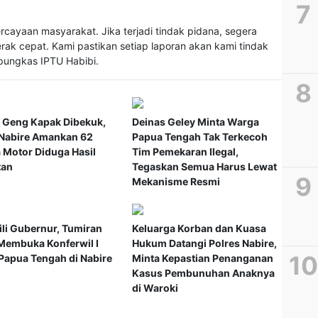
cayaan masyarakat. Jika terjadi tindak pidana, segera
erak cepat. Kami pastikan setiap laporan akan kami tindak
 pungkas IPTU Habibi.
 Geng Kapak Dibekuk,
Deinas Geley Minta Warga
 Nabire Amankan 62
Papua Tengah Tak Terkecoh
 Motor Diduga Hasil
Tim Pemekaran Ilegal,
tan
Tegaskan Semua Harus Lewat
Mekanisme Resmi
li Gubernur, Tumiran
Keluarga Korban dan Kuasa
Membuka Konferwil I
Hukum Datangi Polres Nabire,
apua Tengah di Nabire
Minta Kepastian Penanganan
Kasus Pembunuhan Anaknya
Polisi
PERS
di Waroki
Tersa
POLR
Kasus
LAKU