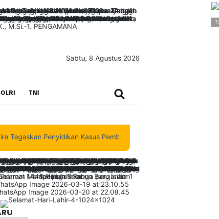
T
Sabtu, 8 Agustus 2026
SEARCH
OLRI
TNI
egaskan Penyidikan Kasus Pembunuhan Waroki Berjalan Transparan B
ARU