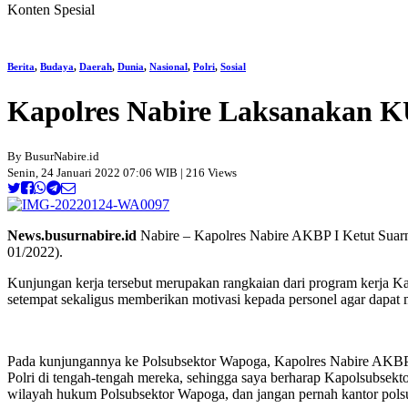
Konten Spesial
Berita
,
Budaya
,
Daerah
,
Dunia
,
Nasional
,
Polri
,
Sosial
Kapolres Nabire Laksanakan 
By BusurNabire.id
Senin, 24 Januari 2022 07:06 WIB | 216 Views
News.busurnabire.id
Nabire – Kapolres Nabire AKBP I Ketut Suarn
01/2022).
Kunjungan kerja tersebut merupakan rangkaian dari program kerja K
setempat sekaligus memberikan motivasi kepada personel agar dapat 
Pada kunjungannya ke Polsubsektor Wapoga, Kapolres Nabire AKBP
Polri di tengah-tengah mereka, sehingga saya berharap Kapolsubsekt
wilayah hukum Polsubsektor Wapoga, dan jangan pernah kantor polsu