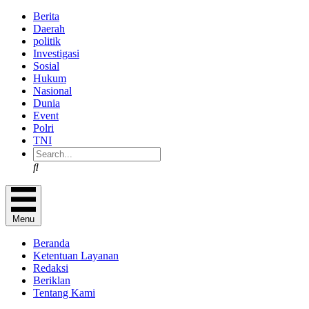
Berita
Daerah
politik
Investigasi
Sosial
Hukum
Nasional
Dunia
Event
Polri
TNI
Search
Menu
Beranda
Ketentuan Layanan
Redaksi
Beriklan
Tentang Kami