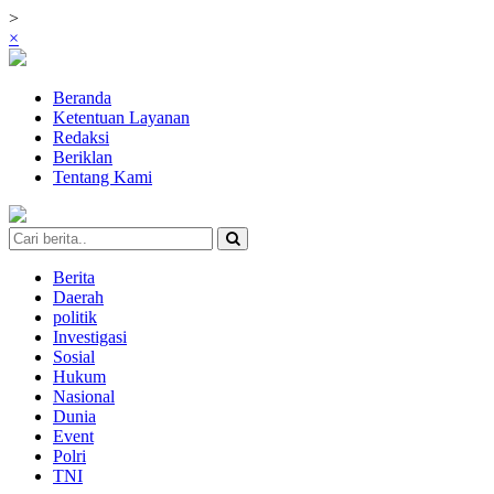
>
×
Beranda
Ketentuan Layanan
Redaksi
Beriklan
Tentang Kami
Berita
Daerah
politik
Investigasi
Sosial
Hukum
Nasional
Dunia
Event
Polri
TNI