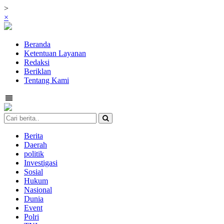
>
×
Beranda
Ketentuan Layanan
Redaksi
Beriklan
Tentang Kami
Berita
Daerah
politik
Investigasi
Sosial
Hukum
Nasional
Dunia
Event
Polri