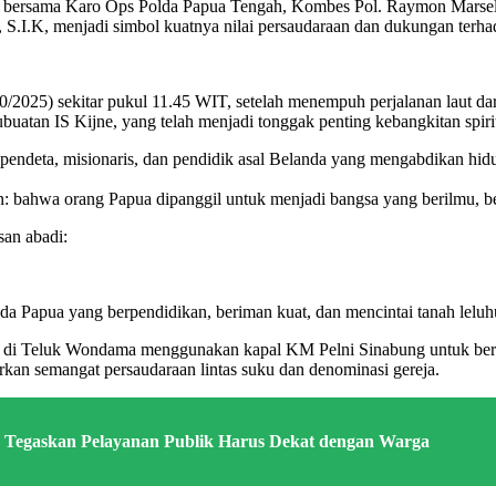
, bersama Karo Ops Polda Papua Tengah, Kombes Pol. Raymon Marselli
S.I.K, menjadi simbol kuatnya nilai persaudaraan dan dukungan terha
025) sekitar pukul 11.45 WIT, setelah menempuh perjalanan laut dar
tan IS Kijne, yang telah menjadi tonggak penting kebangkitan spirit
 pendeta, misionaris, dan pendidik asal Belanda yang mengabdikan hi
n: bahwa orang Papua dipanggil untuk menjadi bangsa yang berilmu, b
san abadi:
muda Papua yang berpendidikan, beriman kuat, dan mencintai tanah leluh
 tiba di Teluk Wondama menggunakan kapal KM Pelni Sinabung untuk be
kan semangat persaudaraan lintas suku dan denominasi gereja.
, Tegaskan Pelayanan Publik Harus Dekat dengan Warga