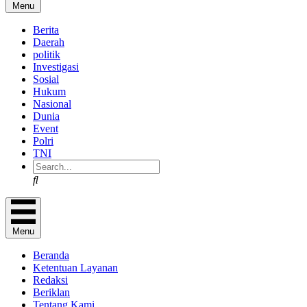
Menu
Berita
Daerah
politik
Investigasi
Sosial
Hukum
Nasional
Dunia
Event
Polri
TNI
Search
Menu
Beranda
Ketentuan Layanan
Redaksi
Beriklan
Tentang Kami