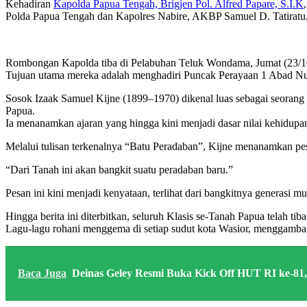
Kehadiran
Kapolda Papua Tengah, Brigjen Pol. Alfred Papare, S.I.K
Polda Papua Tengah dan Kapolres Nabire, AKBP Samuel D. Tatiratu, 
Rombongan Kapolda tiba di Pelabuhan Teluk Wondama, Jumat (23/10/2
Tujuan utama mereka adalah menghadiri Puncak Perayaan 1 Abad Nubua
Sosok Izaak Samuel Kijne (1899–1970) dikenal luas sebagai seorang
Papua.
Ia menanamkan ajaran yang hingga kini menjadi dasar nilai kehidupa
Melalui tulisan terkenalnya “Batu Peradaban”, Kijne menanamkan pe
“Dari Tanah ini akan bangkit suatu peradaban baru.”
Pesan ini kini menjadi kenyataan, terlihat dari bangkitnya generasi 
Hingga berita ini diterbitkan, seluruh Klasis se-Tanah Papua telah
Lagu-lagu rohani menggema di setiap sudut kota Wasior, menggambar
Baca Juga
Deinas Geley Resmi Buka Kick Off HUT RI ke-81