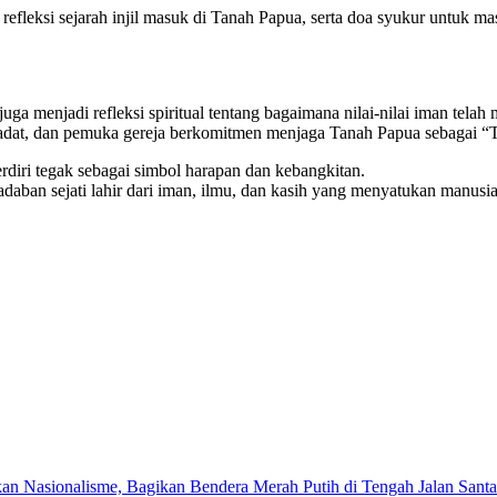
 refleksi sejarah injil masuk di Tanah Papua, serta doa syukur untuk 
juga menjadi refleksi spiritual tentang bagaimana nilai-nilai iman tel
oh adat, dan pemuka gereja berkomitmen menjaga Tanah Papua sebagai 
rdiri tegak sebagai simbol harapan dan kebangkitan.
aban sejati lahir dari iman, ilmu, dan kasih yang menyatukan manusi
an Nasionalisme, Bagikan Bendera Merah Putih di Tengah Jalan Santa