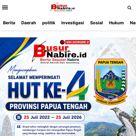
>
Berita
Daerah
politik
Investigasi
Sosial
Hukum
Na
Beranda
Ketentuan
Redaksi
Beriklan
Tentang
Layanan
Kami