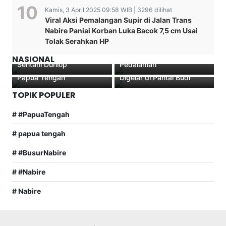
Kamis, 3 April 2025 09:58 WIB | 3296 dilihat
John Gobai Soroti
Viral Aksi Pemalangan Supir di Jalan Trans
Silaturahmi WAKAPOLDA
Penerangan Dermaga
Nabire Paniai Korban Luka Bacok 7,5 cm Usai
PAPUA dengan Seluruh
Napan Weinami,Dorong
Tolak Serahkan HP
JEMAAT GEREJA GBI
Penambahan Lampu di
Meki Nawipa Salurkan
Pembubaran Panitia Natal
BLESS PAPUA MINISTRY
Wilayah Pesisir dan
Hewan Kurban, Pererat
2025 Ibu-Ibu Berkawan
NASIONAL
Sentani Dunlop
Pedalaman
Kebersamaan Umat di
Jemaat Anugrah Wadio
Papua Tengah
Digelar di Pantai Budi
TOPIK POPULER
# #PapuaTengah
# papua tengah
# #BusurNabire
# #Nabire
# Nabire