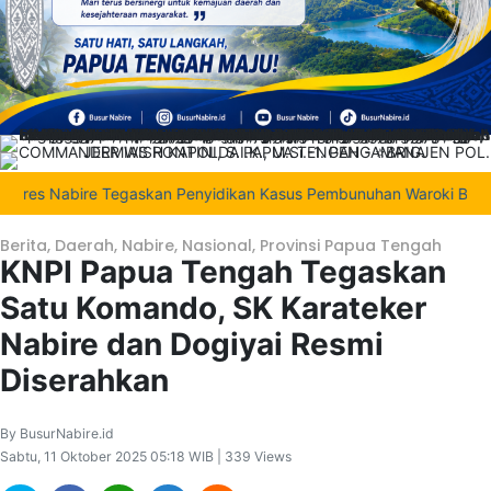
s Nabire Tegaskan Penyidikan Kasus Pembunuhan Waroki Berjalan T
Berita
,
Daerah
,
Nabire
,
Nasional
,
Provinsi Papua Tengah
KNPI Papua Tengah Tegaskan
Satu Komando, SK Karateker
Nabire dan Dogiyai Resmi
Diserahkan
By BusurNabire.id
Sabtu, 11 Oktober 2025 05:18 WIB | 339 Views