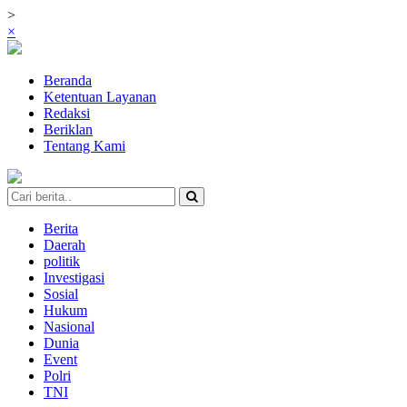
>
×
Beranda
Ketentuan Layanan
Redaksi
Beriklan
Tentang Kami
Berita
Daerah
politik
Investigasi
Sosial
Hukum
Nasional
Dunia
Event
Polri
TNI