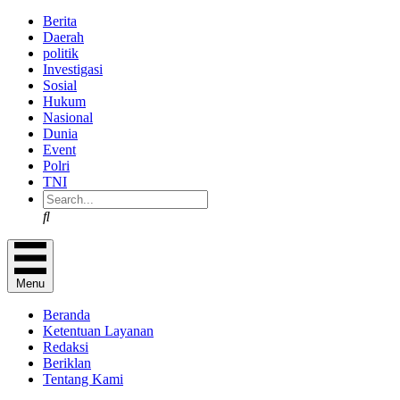
Berita
Daerah
politik
Investigasi
Sosial
Hukum
Nasional
Dunia
Event
Polri
TNI
Search
Menu
Beranda
Ketentuan Layanan
Redaksi
Beriklan
Tentang Kami