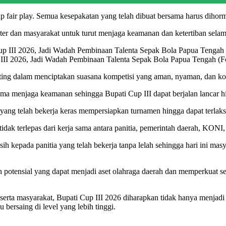
 fair play. Semua kesepakatan yang telah dibuat bersama harus dihorma
ter dan masyarakat untuk turut menjaga keamanan dan ketertiban selam
I 2026, Jadi Wadah Pembinaan Talenta Sepak Bola Papua Tengah (Fo
ting dalam menciptakan suasana kompetisi yang aman, nyaman, dan kon
 menjaga keamanan sehingga Bupati Cup III dapat berjalan lancar hin
yang telah bekerja keras mempersiapkan turnamen hingga dapat terlak
dak terlepas dari kerja sama antara panitia, pemerintah daerah, KONI, 
kepada panitia yang telah bekerja tanpa lelah sehingga hari ini ma
potensial yang dapat menjadi aset olahraga daerah dan memperkuat sep
ta masyarakat, Bupati Cup III 2026 diharapkan tidak hanya menjadi a
bersaing di level yang lebih tinggi.