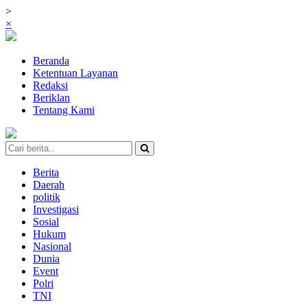
>
×
Beranda
Ketentuan Layanan
Redaksi
Beriklan
Tentang Kami
Berita
Daerah
politik
Investigasi
Sosial
Hukum
Nasional
Dunia
Event
Polri
TNI