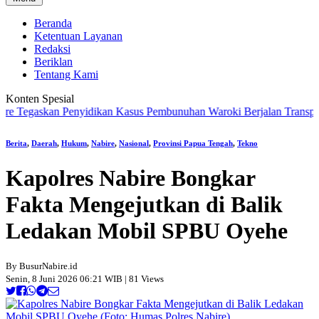
Beranda
Ketentuan Layanan
Redaksi
Beriklan
Tentang Kami
Konten Spesial
gaskan Penyidikan Kasus Pembunuhan Waroki Berjalan Transparan Ber
Berita
,
Daerah
,
Hukum
,
Nabire
,
Nasional
,
Provinsi Papua Tengah
,
Tekno
Kapolres Nabire Bongkar
Fakta Mengejutkan di Balik
Ledakan Mobil SPBU Oyehe
By BusurNabire.id
Senin, 8 Juni 2026 06:21 WIB | 81 Views