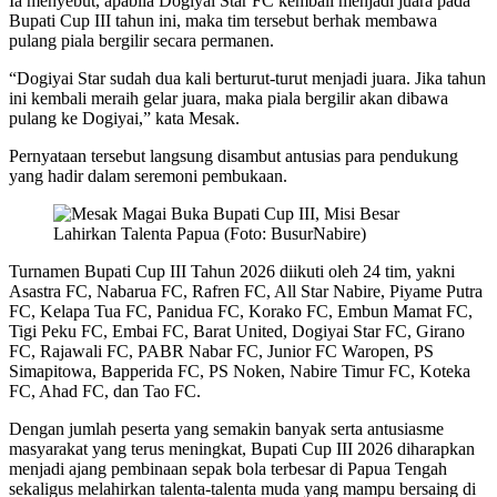
Ia menyebut, apabila Dogiyai Star FC kembali menjadi juara pada
Bupati Cup III tahun ini, maka tim tersebut berhak membawa
pulang piala bergilir secara permanen.
“Dogiyai Star sudah dua kali berturut-turut menjadi juara. Jika tahun
ini kembali meraih gelar juara, maka piala bergilir akan dibawa
pulang ke Dogiyai,” kata Mesak.
Pernyataan tersebut langsung disambut antusias para pendukung
yang hadir dalam seremoni pembukaan.
Turnamen Bupati Cup III Tahun 2026 diikuti oleh 24 tim, yakni
Asastra FC, Nabarua FC, Rafren FC, All Star Nabire, Piyame Putra
FC, Kelapa Tua FC, Panidua FC, Korako FC, Embun Mamat FC,
Tigi Peku FC, Embai FC, Barat United, Dogiyai Star FC, Girano
FC, Rajawali FC, PABR Nabar FC, Junior FC Waropen, PS
Simapitowa, Bapperida FC, PS Noken, Nabire Timur FC, Koteka
FC, Ahad FC, dan Tao FC.
Dengan jumlah peserta yang semakin banyak serta antusiasme
masyarakat yang terus meningkat, Bupati Cup III 2026 diharapkan
menjadi ajang pembinaan sepak bola terbesar di Papua Tengah
sekaligus melahirkan talenta-talenta muda yang mampu bersaing di