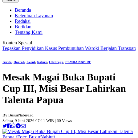
Beranda
Ketentuan Layanan
Redaksi
Beriklan
Tentang Kami
Konten Spesial
kan Penyidikan Kasus Pembunuhan Waroki Berjalan Transparan Berbas
Berita
,
Daerah
,
Event
,
Nabire
,
Olahraga
,
PEMDA NABIRE
Mesak Magai Buka Bupati
Cup III, Misi Besar Lahirkan
Talenta Papua
By BusurNabire.id
Selasa, 9 Juni 2026 07:11 WIB | 60 Views