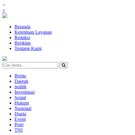
>
×
Beranda
Ketentuan Layanan
Redaksi
Beriklan
Tentang Kami
Berita
Daerah
politik
Investigasi
Sosial
Hukum
Nasional
Dunia
Event
Polri
TNI