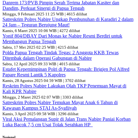
Danrem 173/PVB Pimpin Serah Terima Jabatan Kasiter dan
Dandim, Perkuat Sinergi di Papua Tengah
Minggu, 9 Februari 2025 11:25 WIB | 4615 dilihat
Satreskrim Polres Nabire Ungkap Pembunuhan di Karadiri 2 dalam
24 Jam – Teguran Berujung Maut!
Kamis, 6 Maret 2025 10:06 WIB | 4272 dilihat
Yonif 804/DBAY Dari Monas ke Nabire Resmi Berdiri untuk
Membangun Papua Tengah
Sabtu, 17 Mei 2025 02:25 WIB | 4215 dilihat
Polda Papua Tengah Tindak Tegas: 2 Anggota KKB Tewas
Ditembak dalam Operasi Gabungan di Nabire
Sabtu, 12 April 2025 09:33 WIB | 4015 dilihat
Estafet Kepemimpinan Polri di Papua Tengah: Brigjen Pol Alfred
Papare Resmi Lantik 5 Kapolres
Kamis, 28 Agustus 2025 04:59 WIB | 3702 dilihat
Reskrim Polres Nabire Lakukan Olah TKP Penemuan Mayat di
Kali KPR Nabire
Minggu, 2 Maret 2025 02:07 WIB | 3303 dilihat
Satreskrim Polres Nabire Temukan Mayat Anak 6 Tahun di
Kawasan Kampus STAI As-Syafiiyah
Kamis, 3 April 2025 09:58 WIB | 3296 dilihat
Viral Aksi Pemalangan Supir di Jalan Trans Nabire Paniai Korban
Luka Bacok 7,5 cm Usai Tolak Serahkan HP
Nasional