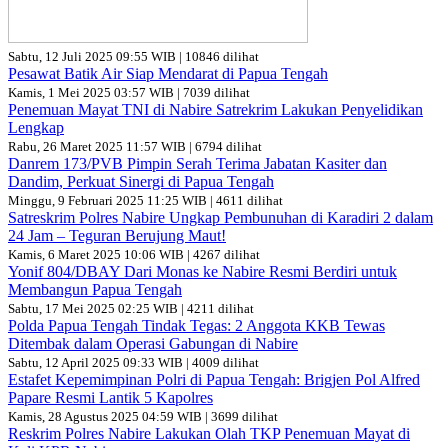
Sabtu, 12 Juli 2025 09:55 WIB | 10846 dilihat
Pesawat Batik Air Siap Mendarat di Papua Tengah
Kamis, 1 Mei 2025 03:57 WIB | 7039 dilihat
Penemuan Mayat TNI di Nabire Satrekrim Lakukan Penyelidikan
Lengkap
Rabu, 26 Maret 2025 11:57 WIB | 6794 dilihat
Danrem 173/PVB Pimpin Serah Terima Jabatan Kasiter dan
Dandim, Perkuat Sinergi di Papua Tengah
Minggu, 9 Februari 2025 11:25 WIB | 4611 dilihat
Satreskrim Polres Nabire Ungkap Pembunuhan di Karadiri 2 dalam
24 Jam – Teguran Berujung Maut!
Kamis, 6 Maret 2025 10:06 WIB | 4267 dilihat
Yonif 804/DBAY Dari Monas ke Nabire Resmi Berdiri untuk
Membangun Papua Tengah
Sabtu, 17 Mei 2025 02:25 WIB | 4211 dilihat
Polda Papua Tengah Tindak Tegas: 2 Anggota KKB Tewas
Ditembak dalam Operasi Gabungan di Nabire
Sabtu, 12 April 2025 09:33 WIB | 4009 dilihat
Estafet Kepemimpinan Polri di Papua Tengah: Brigjen Pol Alfred
Papare Resmi Lantik 5 Kapolres
Kamis, 28 Agustus 2025 04:59 WIB | 3699 dilihat
Reskrim Polres Nabire Lakukan Olah TKP Penemuan Mayat di