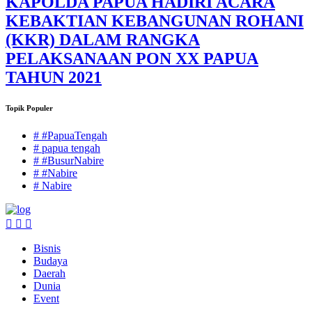
KAPOLDA PAPUA HADIRI ACARA
KEBAKTIAN KEBANGUNAN ROHANI
(KKR) DALAM RANGKA
PELAKSANAAN PON XX PAPUA
TAHUN 2021
Topik Populer
# #PapuaTengah
# papua tengah
# #BusurNabire
# #Nabire
# Nabire
Bisnis
Budaya
Daerah
Dunia
Event