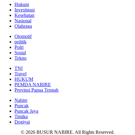
Hukum
Investigasi
Kesehatan
Nasional
Olahraga
Otomotif
politik
Polri
Sosial
Tekno
TNI
Travel
HUKUM
PEMDA NABIRE
Provinsi Papua Tengah
Nabire
Puncak
Puncak Jaya
Timika
Dogiyai
© 2026 BUSUR NABIRE. All Rights Reserved.