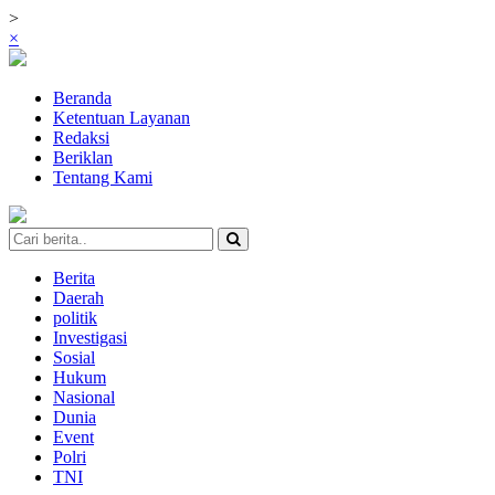
>
×
Beranda
Ketentuan Layanan
Redaksi
Beriklan
Tentang Kami
Berita
Daerah
politik
Investigasi
Sosial
Hukum
Nasional
Dunia
Event
Polri
TNI