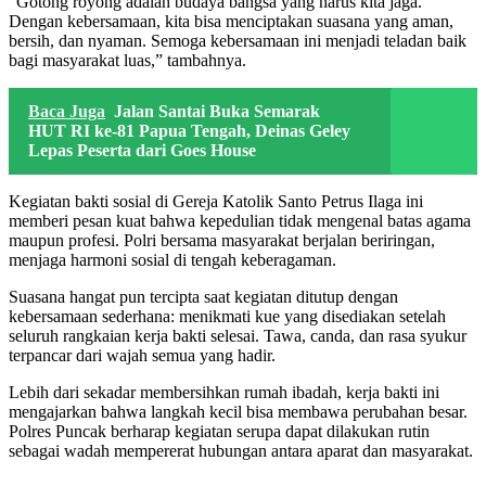
“Gotong royong adalah budaya bangsa yang harus kita jaga.
Dengan kebersamaan, kita bisa menciptakan suasana yang aman,
bersih, dan nyaman. Semoga kebersamaan ini menjadi teladan baik
bagi masyarakat luas,” tambahnya.
Baca Juga
Jalan Santai Buka Semarak
HUT RI ke-81 Papua Tengah, Deinas Geley
Lepas Peserta dari Goes House
Kegiatan bakti sosial di Gereja Katolik Santo Petrus Ilaga ini
memberi pesan kuat bahwa kepedulian tidak mengenal batas agama
maupun profesi. Polri bersama masyarakat berjalan beriringan,
menjaga harmoni sosial di tengah keberagaman.
Suasana hangat pun tercipta saat kegiatan ditutup dengan
kebersamaan sederhana: menikmati kue yang disediakan setelah
seluruh rangkaian kerja bakti selesai. Tawa, canda, dan rasa syukur
terpancar dari wajah semua yang hadir.
Lebih dari sekadar membersihkan rumah ibadah, kerja bakti ini
mengajarkan bahwa langkah kecil bisa membawa perubahan besar.
Polres Puncak berharap kegiatan serupa dapat dilakukan rutin
sebagai wadah mempererat hubungan antara aparat dan masyarakat.