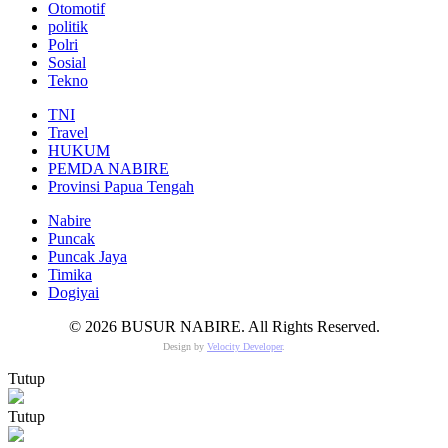
Otomotif
politik
Polri
Sosial
Tekno
TNI
Travel
HUKUM
PEMDA NABIRE
Provinsi Papua Tengah
Nabire
Puncak
Puncak Jaya
Timika
Dogiyai
© 2026 BUSUR NABIRE. All Rights Reserved.
Design by
Velocity Developer
.
Tutup
Tutup