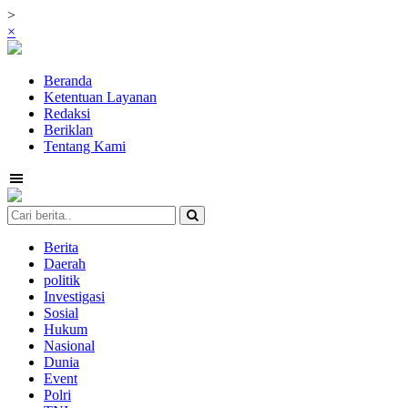
>
×
Beranda
Ketentuan Layanan
Redaksi
Beriklan
Tentang Kami
Berita
Daerah
politik
Investigasi
Sosial
Hukum
Nasional
Dunia
Event
Polri