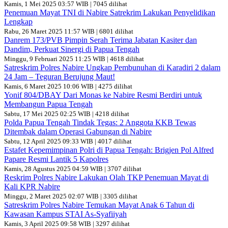
Kamis, 1 Mei 2025 03:57 WIB | 7045 dilihat
Penemuan Mayat TNI di Nabire Satrekrim Lakukan Penyelidikan
Lengkap
Rabu, 26 Maret 2025 11:57 WIB | 6801 dilihat
Danrem 173/PVB Pimpin Serah Terima Jabatan Kasiter dan
Dandim, Perkuat Sinergi di Papua Tengah
Minggu, 9 Februari 2025 11:25 WIB | 4618 dilihat
Satreskrim Polres Nabire Ungkap Pembunuhan di Karadiri 2 dalam
24 Jam – Teguran Berujung Maut!
Kamis, 6 Maret 2025 10:06 WIB | 4275 dilihat
Yonif 804/DBAY Dari Monas ke Nabire Resmi Berdiri untuk
Membangun Papua Tengah
Sabtu, 17 Mei 2025 02:25 WIB | 4218 dilihat
Polda Papua Tengah Tindak Tegas: 2 Anggota KKB Tewas
Ditembak dalam Operasi Gabungan di Nabire
Sabtu, 12 April 2025 09:33 WIB | 4017 dilihat
Estafet Kepemimpinan Polri di Papua Tengah: Brigjen Pol Alfred
Papare Resmi Lantik 5 Kapolres
Kamis, 28 Agustus 2025 04:59 WIB | 3707 dilihat
Reskrim Polres Nabire Lakukan Olah TKP Penemuan Mayat di
Kali KPR Nabire
Minggu, 2 Maret 2025 02:07 WIB | 3305 dilihat
Satreskrim Polres Nabire Temukan Mayat Anak 6 Tahun di
Kawasan Kampus STAI As-Syafiiyah
Kamis, 3 April 2025 09:58 WIB | 3297 dilihat