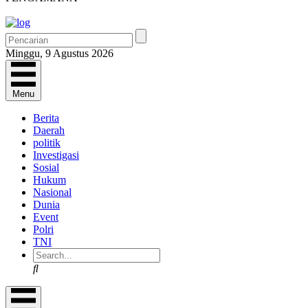
Minggu, 9 Agustus 2026
Menu
Berita
Daerah
politik
Investigasi
Sosial
Hukum
Nasional
Dunia
Event
Polri
TNI
Search