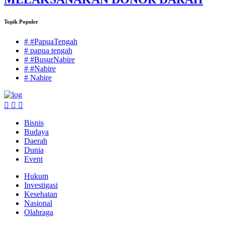
Topik Populer
# #PapuaTengah
# papua tengah
# #BusurNabire
# #Nabire
# Nabire
Bisnis
Budaya
Daerah
Dunia
Event
Hukum
Investigasi
Kesehatan
Nasional
Olahraga