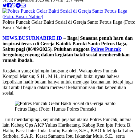
Sabtu, 6 September 2025 08:15 WIB | 257 Views
Polres Puncak Gelar Bakti Sosial di Gereja Santo Petrus Ilaga (Foto:
Busur Nabire)
NEWS.BUSURNABIRE.ID
– Ilaga| Suasana penuh haru dan
inspirasi terasa di Gereja Katolik Paroki Santo Petrus Ilaga,
Sabtu pagi (06/09/2025). Puluhan anggota
Polres Puncak
bergotong royong dalam kegiatan bakti sosial membersihkan
rumah ibadah.
Kegiatan yang dipimpin langsung oleh Wakapolres Puncak,
Kompol Mansur, S.H., M.H., ini menjadi bukti nyata bahwa
kepolisian hadir bukan hanya untuk menjaga keamanan, tetapi juga
ikut ambil bagian dalam merawat keharmonisan dan kepedulian
sosial.
Turut mendampingi, sejumlah pejabat utama Polres Puncak, antara
lain Kabag Ops AKP Yulius Harikatang, Kabag Ren Iptu Frietz B.
Hattu, Kasat Intel Ipda Taufiq Kaplele, S.H., KBO Intel Ipda Taher
Sarhoka, S.A.P., Kasat Samapta Iptu Iskandar Muis, S.E., serta