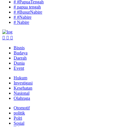
# #PapuaTengah
# papua tengah
# #BusurNabire
# #Nabire
# Nabire
Bisnis
Budaya
Daerah
Dunia
Event
Hukum
Investigasi
Kesehatan
Nasional
Olahraga
Otomotif
politik
Polri
Sosial