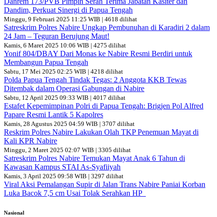
Danrem 173/PVB Pimpin Serah Terima Jabatan Kasiter dan
Dandim, Perkuat Sinergi di Papua Tengah
Minggu, 9 Februari 2025 11:25 WIB | 4618 dilihat
Satreskrim Polres Nabire Ungkap Pembunuhan di Karadiri 2 dalam
24 Jam – Teguran Berujung Maut!
Kamis, 6 Maret 2025 10:06 WIB | 4275 dilihat
Yonif 804/DBAY Dari Monas ke Nabire Resmi Berdiri untuk
Membangun Papua Tengah
Sabtu, 17 Mei 2025 02:25 WIB | 4218 dilihat
Polda Papua Tengah Tindak Tegas: 2 Anggota KKB Tewas
Ditembak dalam Operasi Gabungan di Nabire
Sabtu, 12 April 2025 09:33 WIB | 4017 dilihat
Estafet Kepemimpinan Polri di Papua Tengah: Brigjen Pol Alfred
Papare Resmi Lantik 5 Kapolres
Kamis, 28 Agustus 2025 04:59 WIB | 3707 dilihat
Reskrim Polres Nabire Lakukan Olah TKP Penemuan Mayat di
Kali KPR Nabire
Minggu, 2 Maret 2025 02:07 WIB | 3305 dilihat
Satreskrim Polres Nabire Temukan Mayat Anak 6 Tahun di
Kawasan Kampus STAI As-Syafiiyah
Kamis, 3 April 2025 09:58 WIB | 3297 dilihat
Viral Aksi Pemalangan Supir di Jalan Trans Nabire Paniai Korban
Luka Bacok 7,5 cm Usai Tolak Serahkan HP
Nasional