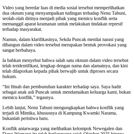
Video yang beredar luas di media sosial tersebut memperlihatkan
dua oknum yang menyampaikan tudingan terhadap Nenu Tabuni,
seolah-olah dirinya menjadi pihak yang memicu konflik serta
memanggil aparat keamanan untuk melakukan tindakan represif
terhadap masyarakat.
Namun, dalam klarifikasinya, Sekda Puncak menilai narasi yang
dibangun dalam video tersebut merupakan bentuk provokasi yang
sangat berbahaya.
Ia bahkan menyebut bahwa salah satu oknum dalam video tersebut
telah teridentifikasi, lengkap dengan nama dan alamatnya, dan kini
telah dilaporkan kepada pihak berwajib untuk diproses secara
hukum.
“Ini fitnah dan pembunuhan karakter terhadap saya. Saya hadir
sebagai anak asli Puncak untuk mendamaikan keluarga kami, bukan
memicu konflik,” tegasnya.
Lebih lanjut, Nenu Tabuni mengungkapkan bahwa konflik yang
terjadi di Mimika, khususnya di Kampung Kwamki Narama,
bukanlah peristiwa baru.
Konflik antarwarga yang melibatkan kelompok Newegalen dan
Dang-Wamang itu telah berlangsung sejak Oktober 2025 hingga