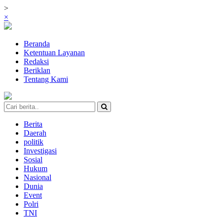
>
×
Beranda
Ketentuan Layanan
Redaksi
Beriklan
Tentang Kami
Berita
Daerah
politik
Investigasi
Sosial
Hukum
Nasional
Dunia
Event
Polri
TNI