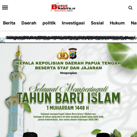
>
Berita
Daerah
politik
Investigasi
Sosial
Hukum
Na
Beranda
Ketentuan
Redaksi
Beriklan
Tentang
Layanan
Kami