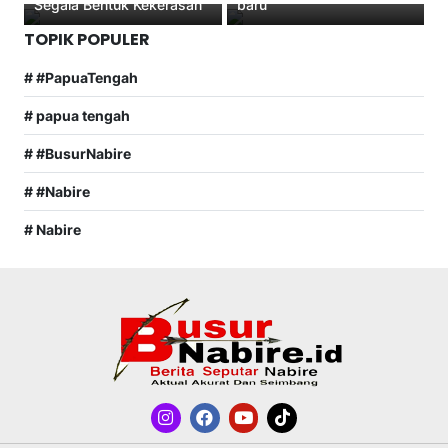
Segala Bentuk Kekerasan
baru
TOPIK POPULER
# #PapuaTengah
# papua tengah
# #BusurNabire
# #Nabire
# Nabire