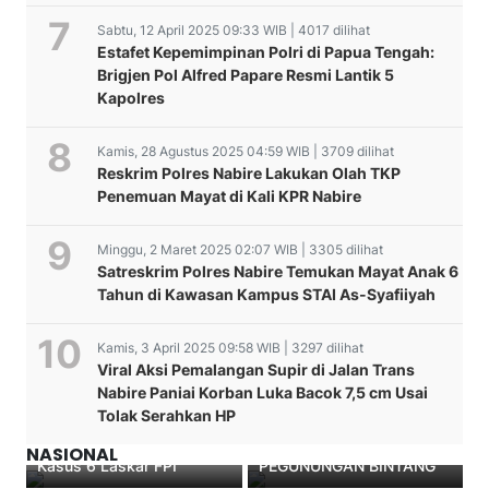
Sabtu, 12 April 2025 09:33 WIB | 4017 dilihat
Estafet Kepemimpinan Polri di Papua Tengah:
Brigjen Pol Alfred Papare Resmi Lantik 5
Kapolres
Kamis, 28 Agustus 2025 04:59 WIB | 3709 dilihat
Reskrim Polres Nabire Lakukan Olah TKP
Penemuan Mayat di Kali KPR Nabire
Minggu, 2 Maret 2025 02:07 WIB | 3305 dilihat
Satreskrim Polres Nabire Temukan Mayat Anak 6
Tahun di Kawasan Kampus STAI As-Syafiiyah
Kamis, 3 April 2025 09:58 WIB | 3297 dilihat
Viral Aksi Pemalangan Supir di Jalan Trans
Nabire Paniai Korban Luka Bacok 7,5 cm Usai
TAKLIMAT Awal Audit
Forkopimda Nabire
Biro Pemuda Kingmi Klasis
Tolak Serahkan HP
Kinerja ITWASDA POLDA
Keluarkan Pernyataan
Kamuu Timur Kordinator
Polri Hentikan Penyidikan
PAPUA Tahap I POLRES
Sikap Bersama, Tegas
Dogiyai Gelar Pemilihan
NASIONAL
Kasus 6 Laskar FPI
PEGUNUNGAN BINTANG
Tolak Long March dan
Ketua Badan Pengurus