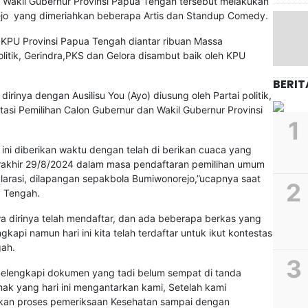
Wakil Gubernur Provinsi Papua Tengah tersebut melakukan
ejo yang dimeriahkan beberapa Artis dan Standup Comedy.
i KPU Provinsi Papua Tengah diantar ribuan Massa
litik, Gerindra,PKS dan Gelora disambut baik oleh KPU
BERIT
inya dengan Ausilisu You (Ayo) diusung oleh Partai politik,
tasi Pemilihan Calon Gubernur dan Wakil Gubernur Provinsi
ini diberikan waktu dengan telah di berikan cuaca yang
erakhir 29/8/2024 dalam masa pendaftaran pemilihan umum
larasi, dilapangan sepakbola Bumiwonorejo,”ucapnya saat
a Tengah.
 dirinya telah mendaftar, dan ada beberapa berkas yang
gkapi namun hari ini kita telah terdaftar untuk ikut kontestas
gah.
n melengkapi dokumen yang tadi belum sempat di tanda
hak yang hari ini mengantarkan kami, Setelah kami
ukan proses pemeriksaan Kesehatan sampai dengan