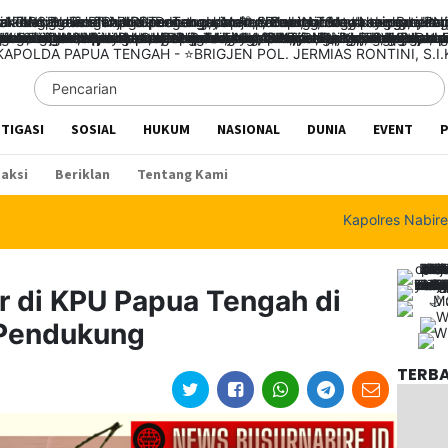
STIGASI
SOSIAL
HUKUM
NASIONAL
DUNIA
EVENT
P
aksi
Beriklan
Tentang Kami
Kapolres Nabire Tegas
di KPU Papua Tengah di
 Pendukung
TERB