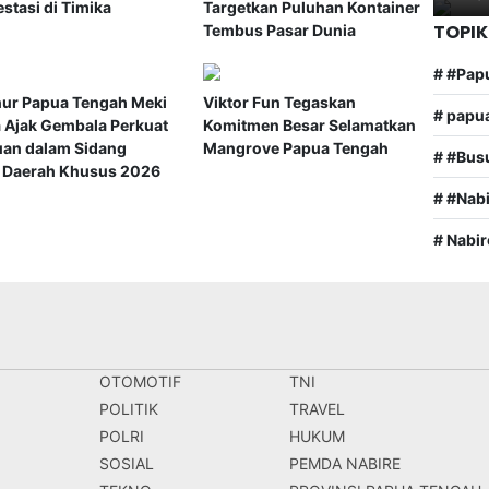
stasi di Timika
Targetkan Puluhan Kontainer
TOPIK
Tembus Pasar Dunia
# #Pap
ur Papua Tengah Meki
Viktor Fun Tegaskan
# papu
 Ajak Gembala Perkuat
Komitmen Besar Selamatkan
uan dalam Sidang
Mangrove Papua Tengah
# #Bus
s Daerah Khusus 2026
# #Nab
# Nabir
OTOMOTIF
TNI
POLITIK
TRAVEL
POLRI
HUKUM
SOSIAL
PEMDA NABIRE