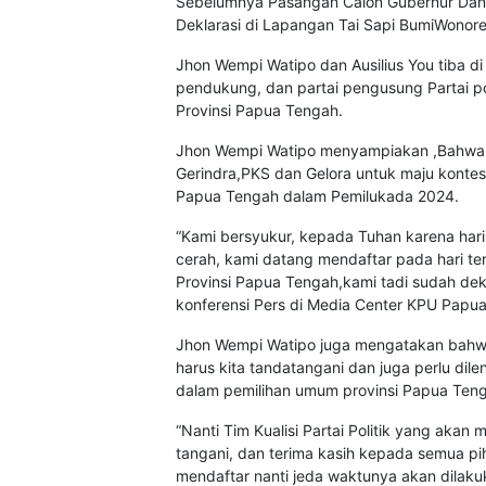
Sebelumnya Pasangan Calon Gubernur Dan 
Deklarasi di Lapangan Tai Sapi BumiWonor
Jhon Wempi Watipo dan Ausilius You tiba d
pendukung, dan partai pengusung Partai po
Provinsi Papua Tengah.
Jhon Wempi Watipo menyampiakan ,Bahwa dir
Gerindra,PKS dan Gelora untuk maju kontes
Papua Tengah dalam Pemilukada 2024.
“Kami bersyukur, kepada Tuhan karena hari 
cerah, kami datang mendaftar pada hari t
Provinsi Papua Tengah,kami tadi sudah dek
konferensi Pers di Media Center KPU Papu
Jhon Wempi Watipo juga mengatakan bahwa
harus kita tandatangani dan juga perlu dilen
dalam pemilihan umum provinsi Papua Ten
“Nanti Tim Kualisi Partai Politik yang aka
tangani, dan terima kasih kepada semua pi
mendaftar nanti jeda waktunya akan dilak