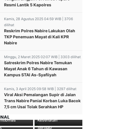
Resmi Lantik 5 Kapolres
Kamis, 28 Agustus 2025 04:59 WIB | 3706
dilihat
Reskrim Polres Nabire Lakukan Olah
TKP Penemuan Mayat di Kali KPR
Nabire
Minggu, 2 Maret 2025 02:07 WIB | 3303 dilihat
Satreskrim Polres Nabire Temukan
Mayat Anak 6 Tahun di Kawasan
Kampus STAI As-Syafiiyah
Kamis, 3 April 2025 09:58 WIB | 3297 dilihat
POLSEK ABEPURA
Viral Aksi Pemalangan Supir di Jalan
res Dogiyai
Intens Lakukan
Trans Nabire Paniai Korban Luka Bacok
n Apel
Patroli Sampaikan
 Interaktif RRI
7,5 cm Usai Tolak Serahkan HP
gan TNI Dan
Pesan Kamtibmas
ura Kesiapan
Kapolres Nabire
 Dalam Rangka
Dan Imbauan Protokol
amanan
Pimpin Upacara
ONAL
mtibmas
Kesehatan
lang PON XX
Pengukuan dan
A
Sertijab