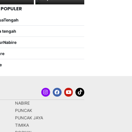
 POPULER
uaTengah
a tengah
urNabire
ire
e
NABIRE
PUNCAK
PUNCAK JAYA
TIMIKA