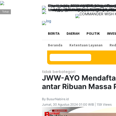
>
Tutup
BERITA
DAERAH
POLITIK
INVE
Beranda
Ketentuan Layanan
Red
Konten Spesial
tidak berkategori
JWW-AYO Mendaftar 
antar Ribuan Massa
By BusurNabire.id
Jumat, 30 Agustus 2024 01:00 WIB | 159 Views