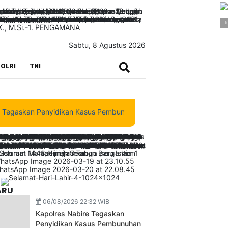
T
Sabtu, 8 Agustus 2026
SEARCH
OLRI
TNI
kan Penyidikan Kasus Pembunuhan Waroki Berjalan Transparan Berba
ARU
06/08/2026 22:32 WIB
Kapolres Nabire Tegaskan
Penyidikan Kasus Pembunuhan