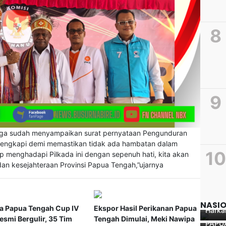
ga sudah menyampaikan surat pernyataan Pengunduran
dilengkapi demi memastikan tidak ada hambatan dalam
 menghadapi Pilkada ini dengan sepenuh hati, kita akan
n kesejahteraan Provinsi Papua Tengah,”ujarnya
Kapol
Pimpi
Dialog
Gabun
Jayap
POLRI
Peng
NASI
a Papua Tengah Cup IV
Ekspor Hasil Perikanan Papua
Harka
Menje
smi Bergulir, 35 Tim
Tengah Dimulai, Meki Nawipa
PAPU