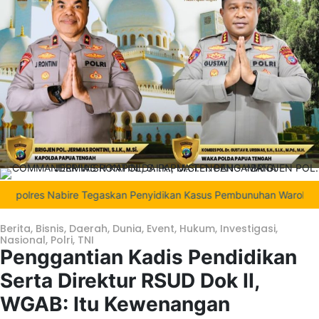
res Nabire Tegaskan Penyidikan Kasus Pembunuhan Waroki Berjalan 
Berita
,
Bisnis
,
Daerah
,
Dunia
,
Event
,
Hukum
,
Investigasi
,
Nasional
,
Polri
,
TNI
Penggantian Kadis Pendidikan
Serta Direktur RSUD Dok II,
WGAB: Itu Kewenangan