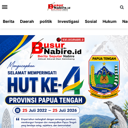
>
Berita
Daerah
politik
Investigasi
Sosial
Hukum
Na
Beranda
Ketentuan
Redaksi
Beriklan
Tentang
Layanan
Kami