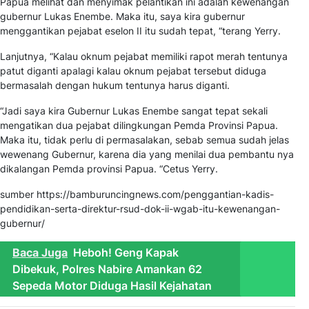
Papua melihat dan menyimak pelantikan ini adalah kewenangan
gubernur Lukas Enembe. Maka itu, saya kira gubernur
menggantikan pejabat eselon II itu sudah tepat, “terang Yerry.
Lanjutnya, “Kalau oknum pejabat memiliki rapot merah tentunya
patut diganti apalagi kalau oknum pejabat tersebut diduga
bermasalah dengan hukum tentunya harus diganti.
“Jadi saya kira Gubernur Lukas Enembe sangat tepat sekali
mengatikan dua pejabat dilingkungan Pemda Provinsi Papua.
Maka itu, tidak perlu di permasalakan, sebab semua sudah jelas
wewenang Gubernur, karena dia yang menilai dua pembantu nya
dikalangan Pemda provinsi Papua. “Cetus Yerry.
sumber https://bamburuncingnews.com/penggantian-kadis-
pendidikan-serta-direktur-rsud-dok-ii-wgab-itu-kewenangan-
gubernur/
Baca Juga
Heboh! Geng Kapak
Dibekuk, Polres Nabire Amankan 62
Sepeda Motor Diduga Hasil Kejahatan