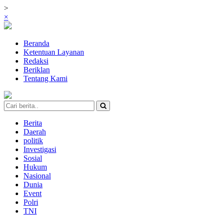
>
×
Beranda
Ketentuan Layanan
Redaksi
Beriklan
Tentang Kami
Berita
Daerah
politik
Investigasi
Sosial
Hukum
Nasional
Dunia
Event
Polri
TNI