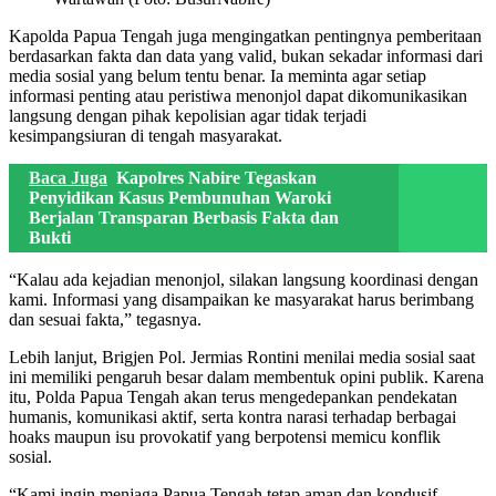
Kapolda Papua Tengah juga mengingatkan pentingnya pemberitaan
berdasarkan fakta dan data yang valid, bukan sekadar informasi dari
media sosial yang belum tentu benar. Ia meminta agar setiap
informasi penting atau peristiwa menonjol dapat dikomunikasikan
langsung dengan pihak kepolisian agar tidak terjadi
kesimpangsiuran di tengah masyarakat.
Baca Juga
Kapolres Nabire Tegaskan
Penyidikan Kasus Pembunuhan Waroki
Berjalan Transparan Berbasis Fakta dan
Bukti
“Kalau ada kejadian menonjol, silakan langsung koordinasi dengan
kami. Informasi yang disampaikan ke masyarakat harus berimbang
dan sesuai fakta,” tegasnya.
Lebih lanjut, Brigjen Pol. Jermias Rontini menilai media sosial saat
ini memiliki pengaruh besar dalam membentuk opini publik. Karena
itu, Polda Papua Tengah akan terus mengedepankan pendekatan
humanis, komunikasi aktif, serta kontra narasi terhadap berbagai
hoaks maupun isu provokatif yang berpotensi memicu konflik
sosial.
“Kami ingin menjaga Papua Tengah tetap aman dan kondusif