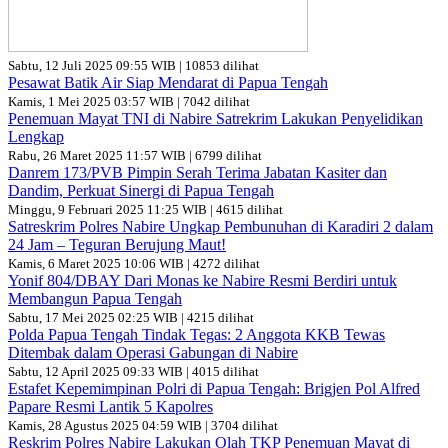
Sabtu, 12 Juli 2025 09:55 WIB | 10853 dilihat
Pesawat Batik Air Siap Mendarat di Papua Tengah
Kamis, 1 Mei 2025 03:57 WIB | 7042 dilihat
Penemuan Mayat TNI di Nabire Satrekrim Lakukan Penyelidikan
Lengkap
Rabu, 26 Maret 2025 11:57 WIB | 6799 dilihat
Danrem 173/PVB Pimpin Serah Terima Jabatan Kasiter dan
Dandim, Perkuat Sinergi di Papua Tengah
Minggu, 9 Februari 2025 11:25 WIB | 4615 dilihat
Satreskrim Polres Nabire Ungkap Pembunuhan di Karadiri 2 dalam
24 Jam – Teguran Berujung Maut!
Kamis, 6 Maret 2025 10:06 WIB | 4272 dilihat
Yonif 804/DBAY Dari Monas ke Nabire Resmi Berdiri untuk
Membangun Papua Tengah
Sabtu, 17 Mei 2025 02:25 WIB | 4215 dilihat
Polda Papua Tengah Tindak Tegas: 2 Anggota KKB Tewas
Ditembak dalam Operasi Gabungan di Nabire
Sabtu, 12 April 2025 09:33 WIB | 4015 dilihat
Estafet Kepemimpinan Polri di Papua Tengah: Brigjen Pol Alfred
Papare Resmi Lantik 5 Kapolres
Kamis, 28 Agustus 2025 04:59 WIB | 3704 dilihat
Reskrim Polres Nabire Lakukan Olah TKP Penemuan Mayat di