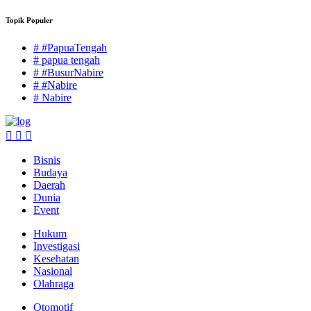
Topik Populer
# #PapuaTengah
# papua tengah
# #BusurNabire
# #Nabire
# Nabire
Bisnis
Budaya
Daerah
Dunia
Event
Hukum
Investigasi
Kesehatan
Nasional
Olahraga
Otomotif