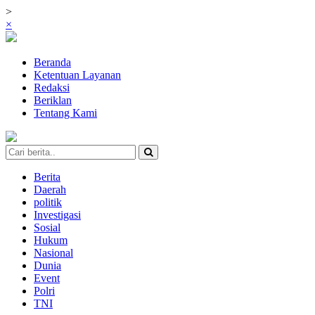
>
×
Beranda
Ketentuan Layanan
Redaksi
Beriklan
Tentang Kami
Berita
Daerah
politik
Investigasi
Sosial
Hukum
Nasional
Dunia
Event
Polri
TNI