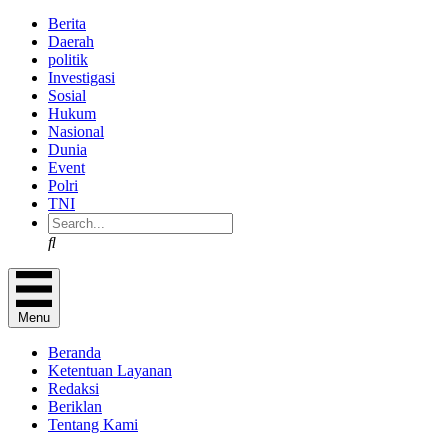
Berita
Daerah
politik
Investigasi
Sosial
Hukum
Nasional
Dunia
Event
Polri
TNI
Search
Menu
Beranda
Ketentuan Layanan
Redaksi
Beriklan
Tentang Kami