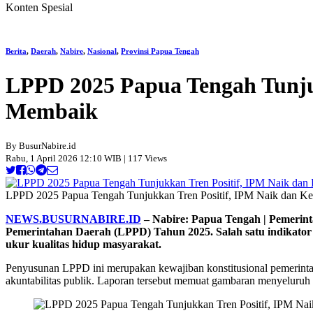
Konten Spesial
Berita
,
Daerah
,
Nabire
,
Nasional
,
Provinsi Papua Tengah
LPPD 2025 Papua Tengah Tunju
Membaik
By BusurNabire.id
Rabu, 1 April 2026 12:10 WIB | 117 Views
LPPD 2025 Papua Tengah Tunjukkan Tren Positif, IPM Naik dan K
NEWS.BUSURNABIRE.ID
– Nabire: Papua Tengah | Pemerin
Pemerintahan Daerah (LPPD) Tahun 2025. Salah satu indikato
ukur kualitas hidup masyarakat.
Penyusunan LPPD ini merupakan kewajiban konstitusional pemerintah
akuntabilitas publik. Laporan tersebut memuat gambaran menyeluru