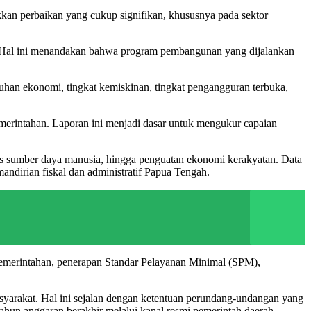
an perbaikan yang cukup signifikan, khususnya pada sektor
n. Hal ini menandakan bahwa program pembangunan yang dijalankan
han ekonomi, tingkat kemiskinan, tingkat pengangguran terbuka,
merintahan. Laporan ini menjadi dasar untuk mengukur capaian
tas sumber daya manusia, hingga penguatan ekonomi kerakyatan. Data
ndirian fiskal dan administratif Papua Tengah.
pemerintahan, penerapan Standar Pelayanan Minimal (SPM),
syarakat. Hal ini sejalan dengan ketentuan perundang-undangan yang
ahun anggaran berakhir melalui kanal resmi pemerintah daerah.