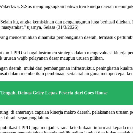
Wakerkwa, S.Sos mengungkapkan bahwa tren kinerja daerah menunjukk
Selain itu, angka kemiskinan dan pengangguran juga berhasil diteka
 masyarakat,” ujarnya, Selasa (31/3/2026).
ro yang mencerminkan dinamika pembangunan daerah, termasuk pertumbu
tkan LPPD sebagai instrumen strategis dalam mengevaluasi kinerja pe
ik urusan wajib pelayanan dasar maupun urusan pilihan.
ngan daerah, mulai dari pembangunan infrastruktur, peningkatan kuali
pusat dalam memberikan pembinaan serta arahan guna mempercepat kema
engah, Deinas Geley Lepas Peserta dari Goes House
ng, di antaranya capaian kinerja makro daerah, pelaksanaan urusan 
sil diraih sepanjang tahun.
 publikasi LPPD juga menjadi sarana keterbukaan informasi kepada ma
araan pemerintahan kepada publik paling lambat tiga bulan setelah t