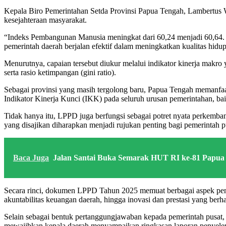
Kepala Biro Pemerintahan Setda Provinsi Papua Tengah, Lambertus 
kesejahteraan masyarakat.
“Indeks Pembangunan Manusia meningkat dari 60,24 menjadi 60,64. 
pemerintah daerah berjalan efektif dalam meningkatkan kualitas hidup
Menurutnya, capaian tersebut diukur melalui indikator kinerja mak
serta rasio ketimpangan (gini ratio).
Sebagai provinsi yang masih tergolong baru, Papua Tengah memanfaa
Indikator Kinerja Kunci (IKK) pada seluruh urusan pemerintahan, ba
Tidak hanya itu, LPPD juga berfungsi sebagai potret nyata perkemba
yang disajikan diharapkan menjadi rujukan penting bagi pemerintah 
Baca Juga
Jalan Santai Buka Semarak HUT RI ke-81 Papua T
Secara rinci, dokumen LPPD Tahun 2025 memuat berbagai aspek penti
akuntabilitas keuangan daerah, hingga inovasi dan prestasi yang berha
Selain sebagai bentuk pertanggungjawaban kepada pemerintah pusat,
mewajibkan kepala daerah menyampaikan ringkasan laporan penyelengg