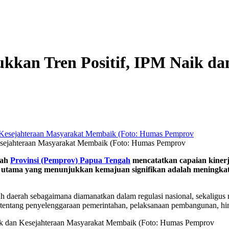
Dei
kkan Tren Positif, IPM Naik da
esejahteraan Masyarakat Membaik (Foto: Humas Pemprov
tah
Provinsi (Pemprov) Papua Tengah
mencatatkan capaian kiner
r utama yang menunjukkan kemajuan signifikan adalah meningka
 daerah sebagaimana diamanatkan dalam regulasi nasional, sekaligus
h tentang penyelenggaraan pemerintahan, pelaksanaan pembangunan, hi