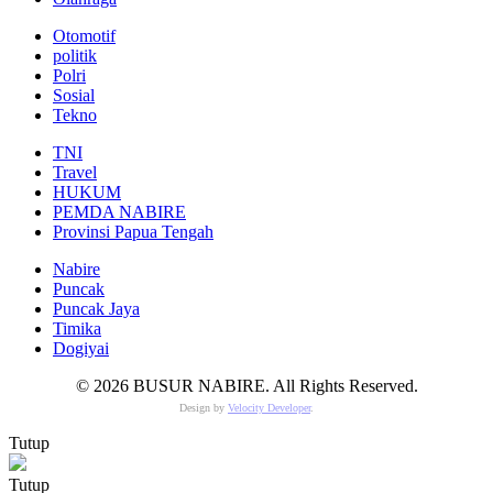
Otomotif
politik
Polri
Sosial
Tekno
TNI
Travel
HUKUM
PEMDA NABIRE
Provinsi Papua Tengah
Nabire
Puncak
Puncak Jaya
Timika
Dogiyai
© 2026 BUSUR NABIRE. All Rights Reserved.
Design by
Velocity Developer
.
Tutup
Tutup