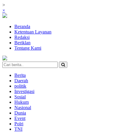
>
×
Beranda
Ketentuan Layanan
Redaksi
Beriklan
Tentang Kami
Berita
Daerah
politik
Investigasi
Sosial
Hukum
Nasional
Dunia
Event
Polri
TNI