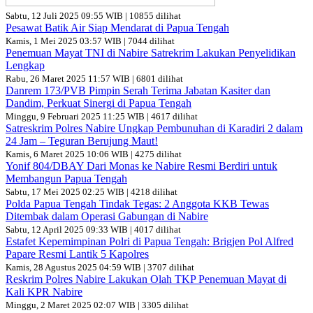
Sabtu, 12 Juli 2025 09:55 WIB | 10855 dilihat
Pesawat Batik Air Siap Mendarat di Papua Tengah
Kamis, 1 Mei 2025 03:57 WIB | 7044 dilihat
Penemuan Mayat TNI di Nabire Satrekrim Lakukan Penyelidikan
Lengkap
Rabu, 26 Maret 2025 11:57 WIB | 6801 dilihat
Danrem 173/PVB Pimpin Serah Terima Jabatan Kasiter dan
Dandim, Perkuat Sinergi di Papua Tengah
Minggu, 9 Februari 2025 11:25 WIB | 4617 dilihat
Satreskrim Polres Nabire Ungkap Pembunuhan di Karadiri 2 dalam
24 Jam – Teguran Berujung Maut!
Kamis, 6 Maret 2025 10:06 WIB | 4275 dilihat
Yonif 804/DBAY Dari Monas ke Nabire Resmi Berdiri untuk
Membangun Papua Tengah
Sabtu, 17 Mei 2025 02:25 WIB | 4218 dilihat
Polda Papua Tengah Tindak Tegas: 2 Anggota KKB Tewas
Ditembak dalam Operasi Gabungan di Nabire
Sabtu, 12 April 2025 09:33 WIB | 4017 dilihat
Estafet Kepemimpinan Polri di Papua Tengah: Brigjen Pol Alfred
Papare Resmi Lantik 5 Kapolres
Kamis, 28 Agustus 2025 04:59 WIB | 3707 dilihat
Reskrim Polres Nabire Lakukan Olah TKP Penemuan Mayat di
Kali KPR Nabire
Minggu, 2 Maret 2025 02:07 WIB | 3305 dilihat