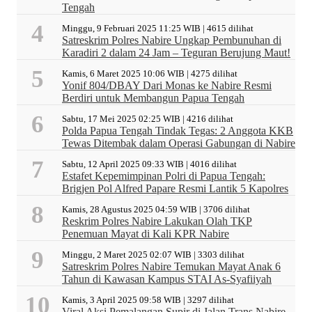
Tengah
Minggu, 9 Februari 2025 11:25 WIB | 4615 dilihat
Satreskrim Polres Nabire Ungkap Pembunuhan di
Karadiri 2 dalam 24 Jam – Teguran Berujung Maut!
Kamis, 6 Maret 2025 10:06 WIB | 4275 dilihat
Yonif 804/DBAY Dari Monas ke Nabire Resmi
Berdiri untuk Membangun Papua Tengah
Sabtu, 17 Mei 2025 02:25 WIB | 4216 dilihat
Polda Papua Tengah Tindak Tegas: 2 Anggota KKB
Tewas Ditembak dalam Operasi Gabungan di Nabire
Sabtu, 12 April 2025 09:33 WIB | 4016 dilihat
Estafet Kepemimpinan Polri di Papua Tengah:
Brigjen Pol Alfred Papare Resmi Lantik 5 Kapolres
Kamis, 28 Agustus 2025 04:59 WIB | 3706 dilihat
Reskrim Polres Nabire Lakukan Olah TKP
Penemuan Mayat di Kali KPR Nabire
Minggu, 2 Maret 2025 02:07 WIB | 3303 dilihat
Satreskrim Polres Nabire Temukan Mayat Anak 6
Tahun di Kawasan Kampus STAI As-Syafiiyah
Kamis, 3 April 2025 09:58 WIB | 3297 dilihat
Viral Aksi Pemalangan Supir di Jalan Trans Nabire