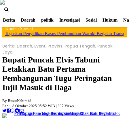
>
Berita
Daerah
politik
Investigasi
Sosial
Hukum
Na
Beranda
Ketentuan
Redaksi
Beriklan
Tentang
Layanan
Kami
Konten Spesial
Tegaskan Penyidikan Kasus Pembunuhan Waroki Berjalan Transparan B
Berita
,
Daerah
,
Event
,
Provinsi Papua Tengah
,
Puncak
Jaya
Bupati Puncak Elvis Tabuni
Letakkan Batu Pertama
Pembangunan Tugu Peringatan
Injil Masuk di Ilaga
By BusurNabire.id
Rabu, 8 Oktober 2025 05:52 WIB | 397 Views