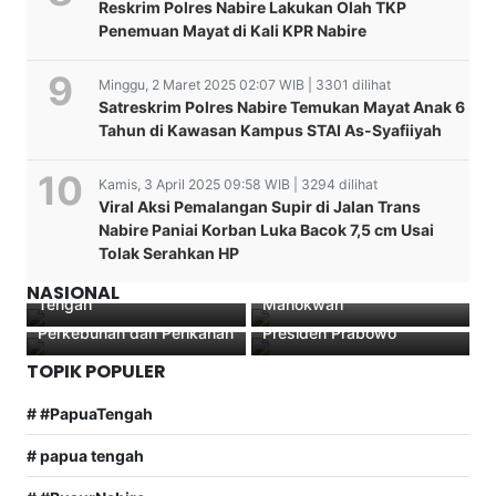
Reskrim Polres Nabire Lakukan Olah TKP
Penemuan Mayat di Kali KPR Nabire
Minggu, 2 Maret 2025 02:07 WIB | 3301 dilihat
Satreskrim Polres Nabire Temukan Mayat Anak 6
Tahun di Kawasan Kampus STAI As-Syafiiyah
Kamis, 3 April 2025 09:58 WIB | 3294 dilihat
Viral Aksi Pemalangan Supir di Jalan Trans
Polantas Menyapa Polres
Nabire Paniai Korban Luka Bacok 7,5 cm Usai
Nabire Kawal Ribuan
Koordinator Suku Wate
Tolak Serahkan HP
Santri di Hari Santri
Seorang Wartawan Di
Binmas Noken Dan juga
Robert Waray Jadi
Nasional 2025 Papua
aniaya Oknum Polisi
Kelompok Tani Lakukan
Teladan Kemandirian
NASIONAL
Tengah
Manokwari
Penggarapan Lahan
Berkat Bantuan Usaha
Perkebunan dan Perikanan
Presiden Prabowo
TOPIK POPULER
# #PapuaTengah
# papua tengah