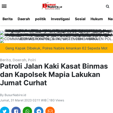
>
Berita
Daerah
politik
Investigasi
Sosial
Hukum
Na
Beranda
Ketentuan
Redaksi
Beriklan
Tentang
Layanan
Kami
 Geng Kapak Dibekuk, Polres Nabire Amankan 62 Sepeda Motor Didu
Berita
,
Daerah
,
Polri
Patroli Jalan Kaki Kasat Binmas
dan Kapolsek Mapia Lakukan
Jumat Curhat
By BusurNabire.id
Jumat, 31 Maret 2023 02:11 WIB | 180 Views