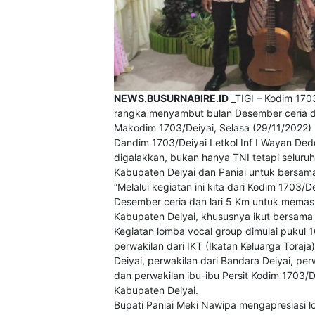
NEWS.BUSURNABIRE.ID
_TIGI – Kodim 170
rangka menyambut bulan Desember ceria d
Makodim 1703/Deiyai, Selasa (29/11/2022)
Dandim 1703/Deiyai Letkol Inf I Wayan Dedd
digalakkan, bukan hanya TNI tetapi seluru
Kabupaten Deiyai dan Paniai untuk bersam
“Melalui kegiatan ini kita dari Kodim 170
Desember ceria dan lari 5 Km untuk memas
Kabupaten Deiyai, khususnya ikut bersama 
Kegiatan lomba vocal group dimulai pukul 16
perwakilan dari IKT (Ikatan Keluarga Toraja
Deiyai, perwakilan dari Bandara Deiyai, per
dan perwakilan ibu-ibu Persit Kodim 1703/
Kabupaten Deiyai.
Bupati Paniai Meki Nawipa mengapresiasi 