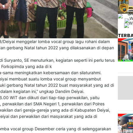
TERB
3/Deiyai menggelar lomba vocal group lagu rohani dalam
an gerbang Natal tahun 2022 yang dilaksanakan di depan
i Suryanto, SE menuturkan, kegiatan seperti ini perlu terus
h Forkopimda yang ada di k
a-sama meningkatkan kebersamaan dan silaturahmi.
3/Deiyai membuat suatu lomba vocal group menyambut
uki gerbang Natal tahun 2022 buat masyarakat yang ad di
dalam kegiatan ini,” ungkap Dandim Deiyai.
.00 WIT dan diikuti dari tiap-tiap perwakilan, yaitu
), perwakilan dari SMA Negeri 1, perwakilan dari Polres
wakilan dari gereja-gereja yang ada di Kabupaten Deiyai,
Deiyai dan perwakilan dari masyarakat yang ada di
lomba vocal group Desember ceria yang di selenggarakan