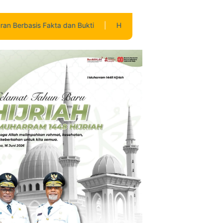
kta dan Bukti
|
Heboh! Geng Kapak Dibekuk, Polres Nabire Ama