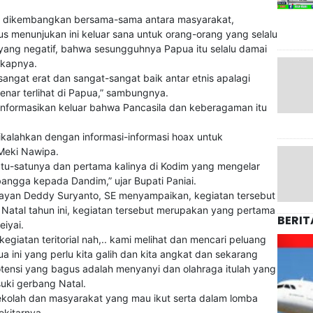
snya dikembangkan bersama-sama antara masyarakat,
us menunjukan ini keluar sana untuk orang-orang yang selalu
ng negatif, bahwa sesungguhnya Papua itu selalu damai
gkapnya.
sangat erat dan sangat-sangat baik antar etnis apalagi
enar terlihat di Papua,” sambungnya.
diinformasikan keluar bahwa Pancasila dan keberagaman itu
h dikalahkan dengan informasi-informasi hoax untuk
 Meki Nawipa.
atu-satunya dan pertama kalinya di Kodim yang mengelar
angga kepada Dandim,” ujar Bupati Paniai.
Wayan Deddy Suryanto, SE menyampaikan, kegiatan tersebut
 Natal tahun ini, kegiatan tersebut merupakan yang pertama
BERIT
iyai.
egiatan teritorial nah,.. kami melihat dan mencari peluang
a ini yang perlu kita galih dan kita angkat dan sekarang
otensi yang bagus adalah menyanyi dan olahraga itulah yang
uki gerbang Natal.
sekolah dan masyarakat yang mau ikut serta dalam lomba
ekitarnya.