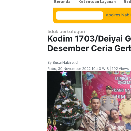
Beranda
Ketentuan Layanan
Red
Kapolres Nabire Tegaskan Pe
Konten Spesial
tidak berkategori
Kodim 1703/Deiyai G
Desember Ceria Ger
By BusurNabire.id
Rabu, 30 November 2022 10:40 WIB | 192 Views