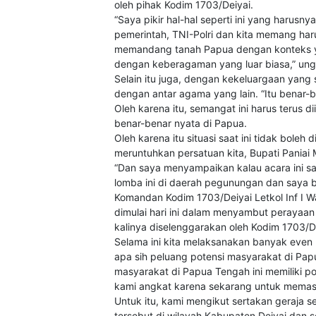
oleh pihak Kodim 1703/Deiyai.
“Saya pikir hal-hal seperti ini yang haru
pemerintah, TNI-Polri dan kita memang har
memandang tanah Papua dengan konteks ya
dengan keberagaman yang luar biasa,” un
Selain itu juga, dengan kekeluargaan yang 
dengan antar agama yang lain. “Itu benar-b
Oleh karena itu, semangat ini harus terus 
benar-benar nyata di Papua.
Oleh karena itu situasi saat ini tidak bole
meruntuhkan persatuan kita, Bupati Paniai
“Dan saya menyampaikan kalau acara ini s
lomba ini di daerah pegunungan dan saya b
Komandan Kodim 1703/Deiyai Letkol Inf I 
dimulai hari ini dalam menyambut perayaan
kalinya diselenggarakan oleh Kodim 1703/De
Selama ini kita melaksanakan banyak even k
apa sih peluang potensi masyarakat di Papu
masyarakat di Papua Tengah ini memiliki p
kami angkat karena sekarang untuk memas
Untuk itu, kami mengikut sertakan geraja 
tersebut di wilayah Kabupaten Deiyai dan s