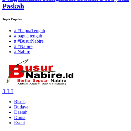
Paskah
Topik Populer
# #PapuaTengah
# papua tengah
# #BusurNabire
# #Nabire
# Nabire
Bisnis
Budaya
Daerah
Dunia
Event