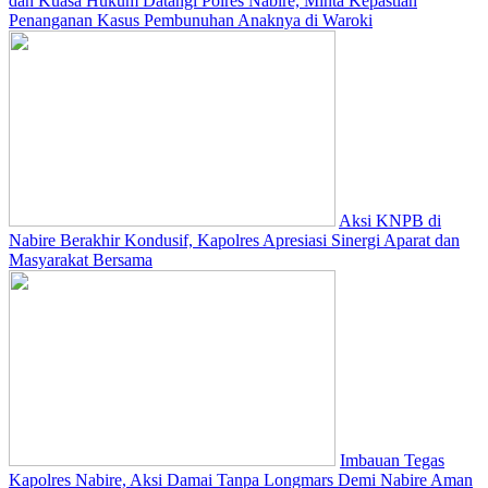
dan Kuasa Hukum Datangi Polres Nabire, Minta Kepastian
Penanganan Kasus Pembunuhan Anaknya di Waroki
Aksi KNPB di
Nabire Berakhir Kondusif, Kapolres Apresiasi Sinergi Aparat dan
Masyarakat Bersama
Imbauan Tegas
Kapolres Nabire, Aksi Damai Tanpa Longmars Demi Nabire Aman