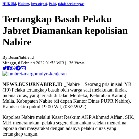
HUKUM
,
Hukum
,
Investigasi
,
Polri
,
tidak berkategori
Tertangkap Basah Pelaku
Jabret Diamankan kepolisian
Nabire
By BusurNabire.id
Minggu, 6 Februari 2022 01:53 WIB | 136 Views
NEWS.BUSURNABIRE.ID
_Nabire – Seorang pria inisial YB
(19) Pelaku tertangkap basah oleh warga saat melakukan tindak
pidana curas, yang terjadi di Jalan Merdeka, Kelurahan Karang
Mulia, Kabupaten Nabire (di depan Kantor Dinas PUPR Nabire),
Kamis sekira pukul 19.00 Wit, (03/2/2022).
Kapolres Nabire melalui Kasat Reskrim AKP Akhmad Alfian, SIK.,
M.H menerangkan, pelaku segera diamankan setelah menerima
laporan dari masyarakat dengan adanya pelaku curas yang
tertangkap tangan.