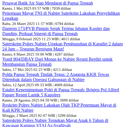
Pesawat Batik Air Siap Mendarat di Papua Tengah
Kamis, 1 Mei 2025 03:57 WIB | 7039 dilihat
Penemuan Mayat TNI di Nabire Satrekrim Lakukan Penyelidikan
Lengkap
Rabu, 26 Maret 2025 11:57 WIB | 6794 dilihat
Danrem 173/PVB Pimpin Serah Terima Jabatan Kasiter dan
Dandim, Perkuat Sinergi di Papua Tengah
Minggu, 9 Februari 2025 11:25 WIB | 4611 dilihat
Satreskrim Polres Nabire Ungkap Pembunuhan di Karadiri 2 dalam
24 Jam – Teguran Berujung Maut!
Kamis, 6 Maret 2025 10:06 WIB | 4267 dilihat
Yonif 804/DBAY Dari Monas ke Nabire Resmi Berdiri untuk
Membangun Papua Tengah
Sabtu, 17 Mei 2025 02:25 WIB | 4211 dilihat
Polda Papua Tengah Tindak Tegas: 2 Anggota KKB Tewas
Ditembak dalam Operasi Gabungan di Nabire
Sabtu, 12 April 2025 09:33 WIB | 4009 dilihat
Estafet Kepemimpinan Polri di Papua Tengah: Brigjen Pol Alfred
Papare Resmi Lantik 5 Kapolres
Kamis, 28 Agustus 2025 04:59 WIB | 3699 dilihat
Reskrim Polres Nabire Lakukan Olah TKP Penemuan Mayat di
Kali KPR Nabire
Minggu, 2 Maret 2025 02:07 WIB | 3299 dilihat
Satreskrim Polres Nabire Temukan Mayat Anak 6 Tahun di
Kawasan Kampus STAI As-Syafiiyah