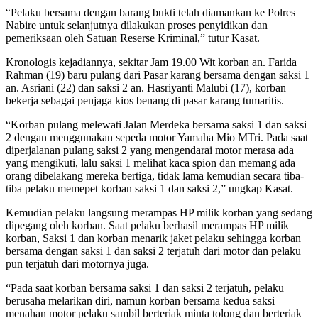
“Pelaku bersama dengan barang bukti telah diamankan ke Polres
Nabire untuk selanjutnya dilakukan proses penyidikan dan
pemeriksaan oleh Satuan Reserse Kriminal,” tutur Kasat.
Kronologis kejadiannya, sekitar Jam 19.00 Wit korban an. Farida
Rahman (19) baru pulang dari Pasar karang bersama dengan saksi 1
an. Asriani (22) dan saksi 2 an. Hasriyanti Malubi (17), korban
bekerja sebagai penjaga kios benang di pasar karang tumaritis.
“Korban pulang melewati Jalan Merdeka bersama saksi 1 dan saksi
2 dengan menggunakan sepeda motor Yamaha Mio MTri. Pada saat
diperjalanan pulang saksi 2 yang mengendarai motor merasa ada
yang mengikuti, lalu saksi 1 melihat kaca spion dan memang ada
orang dibelakang mereka bertiga, tidak lama kemudian secara tiba-
tiba pelaku memepet korban saksi 1 dan saksi 2,” ungkap Kasat.
Kemudian pelaku langsung merampas HP milik korban yang sedang
dipegang oleh korban. Saat pelaku berhasil merampas HP milik
korban, Saksi 1 dan korban menarik jaket pelaku sehingga korban
bersama dengan saksi 1 dan saksi 2 terjatuh dari motor dan pelaku
pun terjatuh dari motornya juga.
“Pada saat korban bersama saksi 1 dan saksi 2 terjatuh, pelaku
berusaha melarikan diri, namun korban bersama kedua saksi
menahan motor pelaku sambil berteriak minta tolong dan berteriak