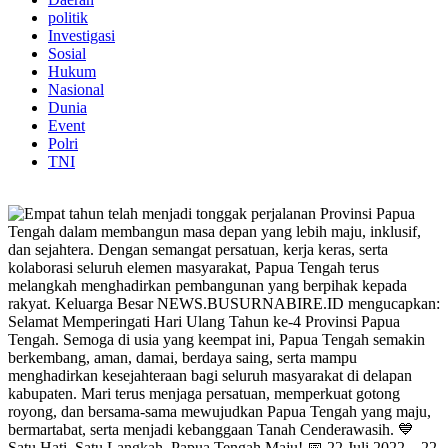
politik
Investigasi
Sosial
Hukum
Nasional
Dunia
Event
Polri
TNI