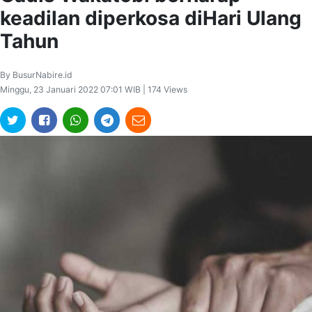
keadilan diperkosa diHari Ulang
Tahun
By BusurNabire.id
Minggu, 23 Januari 2022 07:01 WIB | 174 Views