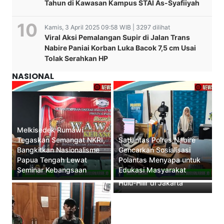
Tahun di Kawasan Kampus STAI As-Syafiiyah
Kamis, 3 April 2025 09:58 WIB | 3297 dilihat
Viral Aksi Pemalangan Supir di Jalan Trans
Nabire Paniai Korban Luka Bacok 7,5 cm Usai
Tolak Serahkan HP
NASIONAL
Melkisedek Rumawi
Tegaskan Semangat NKRI,
Satlantas Polres Nabire
Bangkitkan Nasionalisme
Gencarkan Sosialisasi
Papua Tengah Lewat
Polantas Menyapa untuk
Gubernur Papua Tengah
Seminar Kebangsaan
Edukasi Masyarakat
Paparkan Strategi Emas
Hulu-Hilir di Jakarta