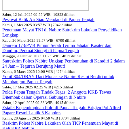
Sabtu, 12 Juli 2025 09:55 WIB | 10853 dilihat
Pesawat Batik Air Siap Mendarat di Papua Tengah
Kamis, 1 Mei 2025 03:57 WIB | 7042 dilihat
Penemuan Mayat TNI di Nabire Satrekrim Lakukan Penyelidikan
Lengkap
Rabu, 26 Maret 2025 11:57 WIB | 6799 dilihat
Danrem 173/PVB Pimpin Serah Terima Jabatan Kasiter dan
Dandim, Perkuat Sinergi di Papua Tengah
Minggu, 9 Februari 2025 11:25 WIB | 4615 dilihat
Satreskrim Polres Nabire Ungkap Pembunuhan di Karadiri 2 dalam
24 Jam – Teguran Berujung Maut!
Kamis, 6 Maret 2025 10:06 WIB | 4274 dilihat
Yonif 804/DBAY Dari Monas ke Nabire Resmi Berdiri untuk
Membangun Papua Tengah
Sabtu, 17 Mei 2025 02:25 WIB | 4215 dilihat
Polda Papua Tengah Tindak Tegas: 2 Anggota KKB Tewas
Ditembak dalam Operasi Gabungan di Nabire
Sabtu, 12 April 2025 09:33 WIB | 4015 dilihat
Estafet Kepemimpinan Polri di Papua Tengah: Brigjen Pol Alfred
Papare Resmi Lantik 5 Kapolres
Kamis, 28 Agustus 2025 04:59 WIB | 3704 dilihat
Reskrim Polres Nabire Lakukan Olah TKP Penemuan Mayat di
Kali KPR Nabire