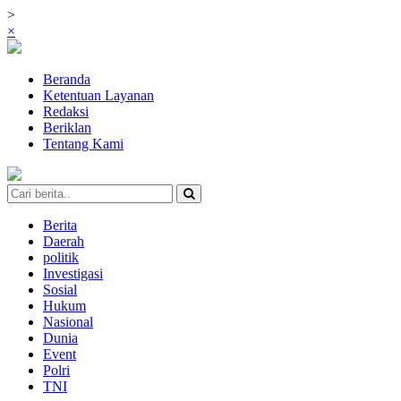
>
×
Beranda
Ketentuan Layanan
Redaksi
Beriklan
Tentang Kami
Berita
Daerah
politik
Investigasi
Sosial
Hukum
Nasional
Dunia
Event
Polri
TNI