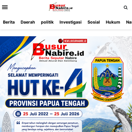
>
Berita
Daerah
politik
Investigasi
Sosial
Hukum
Na
Beranda
Ketentuan
Redaksi
Beriklan
Tentang
Layanan
Kami