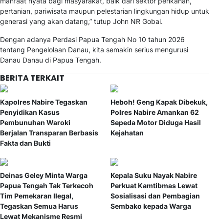
manfaat nyata bagi masyarakat, baik dari sektor perikanan,
pertanian, pariwisata maupun pelestarian lingkungan hidup untuk
generasi yang akan datang,” tutup John NR Gobai.
Dengan adanya Perdasi Papua Tengah No 10 tahun 2026
tentang Pengelolaan Danau, kita semakin serius mengurusi
Danau Danau di Papua Tengah.
BERITA TERKAIT
Kapolres Nabire Tegaskan
Heboh! Geng Kapak Dibekuk,
Penyidikan Kasus
Polres Nabire Amankan 62
Pembunuhan Waroki
Sepeda Motor Diduga Hasil
Berjalan Transparan Berbasis
Kejahatan
Fakta dan Bukti
Deinas Geley Minta Warga
Kepala Suku Nayak Nabire
Papua Tengah Tak Terkecoh
Perkuat Kamtibmas Lewat
Tim Pemekaran Ilegal,
Sosialisasi dan Pembagian
Tegaskan Semua Harus
Sembako kepada Warga
Lewat Mekanisme Resmi