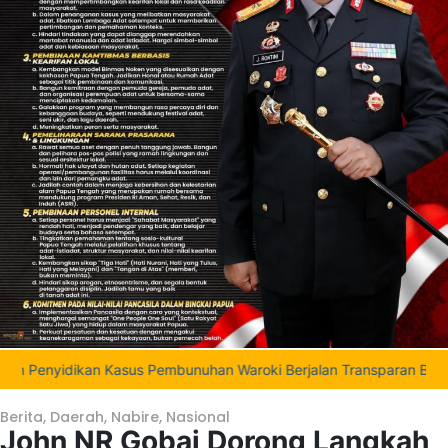
ikan Kasus Pembunuhan Waroki Berjalan Transparan Berbasis Fakta 
Berita
,
Daerah
,
Nabire
,
Nasional
John NR Gobai Dorong Langkah