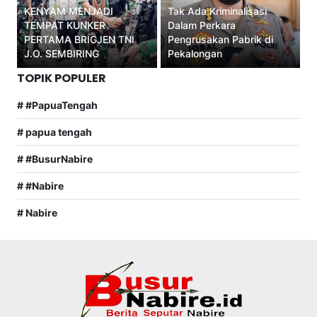
KENYAM MENJADI
Tak Ada Kriminalisasi
TEMPAT KUNKER
Dalam Perkara
PERTAMA BRIGJEN TNI
Pengrusakan Pabrik di
J.O. SEMBIRING
Pekalongan
TOPIK POPULER
# #PapuaTengah
# papua tengah
# #BusurNabire
# #Nabire
# Nabire