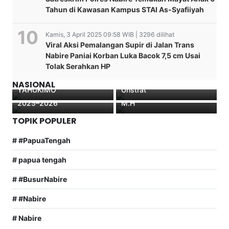
Tahun di Kawasan Kampus STAI As-Syafiiyah
Kamis, 3 April 2025 09:58 WIB | 3296 dilihat
Pelantikan, Pengambilan
Viral Aksi Pemalangan Supir di Jalan Trans
Sumpah, Serah terima
Nabire Paniai Korban Luka Bacok 7,5 cm Usai
KAPOLDA PAPUA JENGUK
Diduga Rangkap Jabatan
jabatan Terima Jabatan
Tolak Serahkan HP
BRIPTU KENNY KORBAN
Advokat Di PN Manado
Kapolres Nabire Tegaskan
dipimpin langsung Kepala
PENEMBAKAN KKB DI
Sosok Oknum ASN
Kesiapan Pengamanan
Kejaksaan Tinggi Papua
NASIONAL
YAHUKIMO
Unstrat
Natal dan Tahun Baru
Nikolaus Kondomo,S.H.,
2025–2026
M.H
TOPIK POPULER
# #PapuaTengah
# papua tengah
# #BusurNabire
# #Nabire
# Nabire