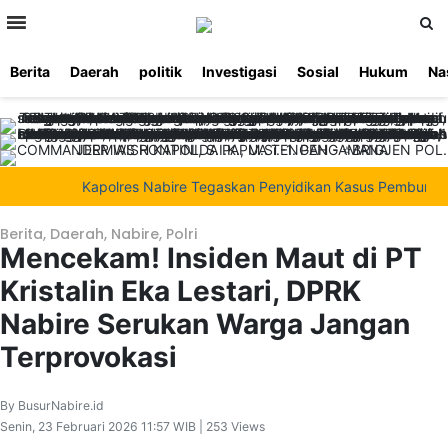
>
Berita
Daerah
politik
Investigasi
Sosial
Hukum
Na
Beranda
Ketentuan
Redaksi
Beriklan
Tentang
Layanan
Kami
Kapolres Nabire Tegaskan Penyidikan Kasus Pembunuhan Wa
Berita
,
Daerah
,
Nabire
,
Polri
Mencekam! Insiden Maut di PT
Kristalin Eka Lestari, DPRK
Nabire Serukan Warga Jangan
Terprovokasi
By BusurNabire.id
Senin, 23 Februari 2026 11:57 WIB | 253 Views