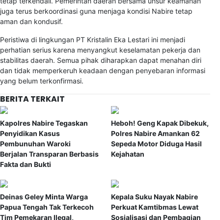
tetap terkendali. Pemerintah daerah bersama unsur keamanan
juga terus berkoordinasi guna menjaga kondisi Nabire tetap
aman dan kondusif.
Peristiwa di lingkungan PT Kristalin Eka Lestari ini menjadi
perhatian serius karena menyangkut keselamatan pekerja dan
stabilitas daerah. Semua pihak diharapkan dapat menahan diri
dan tidak memperkeruh keadaan dengan penyebaran informasi
yang belum terkonfirmasi.
BERITA TERKAIT
Kapolres Nabire Tegaskan
Heboh! Geng Kapak Dibekuk,
Penyidikan Kasus
Polres Nabire Amankan 62
Pembunuhan Waroki
Sepeda Motor Diduga Hasil
Berjalan Transparan Berbasis
Kejahatan
Fakta dan Bukti
Deinas Geley Minta Warga
Kepala Suku Nayak Nabire
Papua Tengah Tak Terkecoh
Perkuat Kamtibmas Lewat
Tim Pemekaran Ilegal,
Sosialisasi dan Pembagian