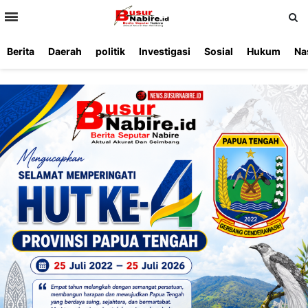
>
Berita
Daerah
politik
Investigasi
Sosial
Hukum
Na
Beranda
Ketentuan
Redaksi
Beriklan
Tentang
Layanan
Kami