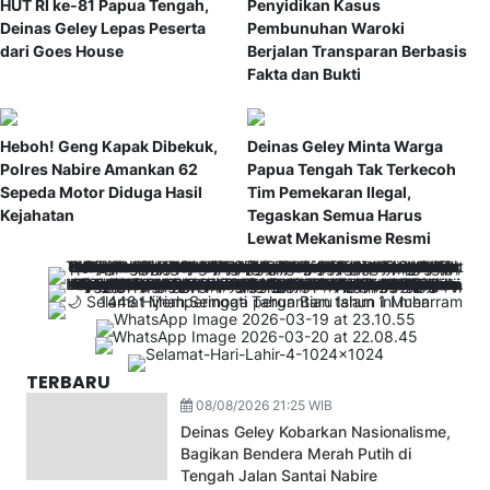
HUT RI ke-81 Papua Tengah,
Penyidikan Kasus
Deinas Geley Lepas Peserta
Pembunuhan Waroki
dari Goes House
Berjalan Transparan Berbasis
Fakta dan Bukti
Heboh! Geng Kapak Dibekuk,
Deinas Geley Minta Warga
Polres Nabire Amankan 62
Papua Tengah Tak Terkecoh
Sepeda Motor Diduga Hasil
Tim Pemekaran Ilegal,
Kejahatan
Tegaskan Semua Harus
Lewat Mekanisme Resmi
TERBARU
08/08/2026 21:25 WIB
Deinas Geley Kobarkan Nasionalisme,
Bagikan Bendera Merah Putih di
Tengah Jalan Santai Nabire