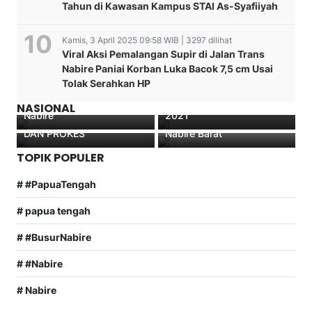
KAPOLDA PAPUA TATAP
Tahun di Kawasan Kampus STAI As-Syafiiyah
MUKA BERSAMA PARA
ATLET, OFFICIAL DAN
Kamis, 3 April 2025 09:58 WIB | 3297 dilihat
PELATIH CABOR
Viral Aksi Pemalangan Supir di Jalan Trans
Badan Pertanahan
SEPAKBOLA PUTRA-
SAT LANTAS POLRES
Nabire Paniai Korban Luka Bacok 7,5 cm Usai
melaksanakan Rapat
PUTRI DAN FUTSAL
MAMBERAMO TENGAH
Tolak Serahkan HP
Koordinasi Gugus Tugas
PUTRA KONTINGEN
TERUS HIMBAU
Reforma Agraria Kab
PAPUA PON XX TAHUN
MASYARAKAT PATUHI
Terungkap Pelaku
NASIONAL
Nabire
2021
ATURAN BERKENDARA
Curanmor Di Wilayah
DAN PROKES
Nabire Barat
TOPIK POPULER
# #PapuaTengah
# papua tengah
# #BusurNabire
# #Nabire
# Nabire