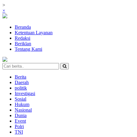
>
×
Beranda
Ketentuan Layanan
Redaksi
Beriklan
Tentang Kami
Berita
Daerah
politik
Investigasi
Sosial
Hukum
Nasional
Dunia
Event
Polri
TNI