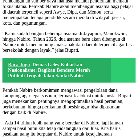
Pembangunan sumber daya manusia melalui pendidikan menjadi
fokus utama. Pemkab Nabire akan membangun asrama bagi pelajar
di daerah terpencil seperti Awye, Dipa, dan Menou, serta
menempatkan tenaga pendidik secara merata di wilayah pesisir,
kota, dan pegunungan.
“Kami sudah bangun beberapa asrama di Jayapura, Manokwari,
hingga Nabire. Tahun 2026, dua asrama baru akan dibangun di
Nabire untuk menampung anak-anak dari daerah terpencil agar bisa
bersekolah dengan layak,” jelas Bupati.
Baca Juga
Deinas Geley Kobarkan
Nasionalisme, Bagikan Bendera Merah
Putih di Tengah Jalan Santai Nabire
Pemkab Nabire berkomitmen mengawasi pengelolaan dana
kampung agar tepat sasaran, termasuk alokasi untuk lansia. Bupati
juga menekankan pentingnya mengoptimalkan hasil pertanian,
perkebunan, hingga perikanan di pesisir agar bisa dipasarkan
dengan baik di Nabire.
“Ada 14 triliun lebih uang yang beredar di Nabire, tapi jangan
sampai hasil bumi kita tetap didatangkan dari luar. Kita harus
pastikan uang itu berputar di Nabire untuk kesejahteraan