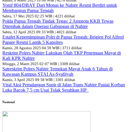
Kamis, 6 Maret 2025 10:06 WIB | 4278 dilihat
Yonif 804/DBAY Dari Monas ke Nabire Resmi Berdiri untuk
Membangun Papua Tengah
Sabtu, 17 Mei 2025 02:25 WIB | 4221 dilihat
Polda Papua Tengah Tindak Tegas: 2 Anggota KKB Tewas
Ditembak dalam Operasi Gabungan di Nabire
Sabtu, 12 April 2025 09:33 WIB | 4021 dilihat
Estafet Kepemimpinan Polri di Papua Tengah: Brigjen Pol Alfred
Papare Resmi Lantik 5 Kapolres
Kamis, 28 Agustus 2025 04:59 WIB | 3711 dilihat
Reskrim Polres Nabire Lakukan Olah TKP Penemuan Mayat di
Kali KPR Nabire
Minggu, 2 Maret 2025 02:07 WIB | 3309 dilihat
Satreskrim Polres Nabire Temukan Mayat Anak 6 Tahun di
Kawasan Kampus STAI As-Syafiiyah
Kamis, 3 April 2025 09:58 WIB | 3301 dilihat
Viral Aksi Pemalangan Supir di Jalan Trans Nabire Paniai Korban
Luka Bacok 7,5 cm Usai Tolak Serahkan HP
Nasional