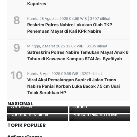
Kapolres
Kamis, 28 Agustus 2025 04:59 WIB | 3707 dilihat
Reskrim Polres Nabire Lakukan Olah TKP
Penemuan Mayat di Kali KPR Nabire
Minggu, 2 Maret 2025 02:07 WIB | 3305 dilihat
Satreskrim Polres Nabire Temukan Mayat Anak 6
Tahun di Kawasan Kampus STAI As-Syafiiyah
Kamis, 3 April 2025 09:58 WIB | 3297 dilihat
PROSESI PEDANG PORA
Viral Aksi Pemalangan Supir di Jalan Trans
ANTAR KAPOLRES
Nabire Paniai Korban Luka Bacok 7,5 cm Usai
BERSAMA KETUA
Gagasan Sat Binmas
Tolak Serahkan HP
BHAYANGKARI
Polres Nabire Dalam
Suasana Bukber Anak
Kapolres Nabire Berpesan
TINGGALKAN MAPOLRES
Program Polisi Pi Ajar Pos
Yatim Piatu Bersama
Saat Hadiri Rakor di
NASIONAL
WAROPEN
Gorano
Jajaran Satuan Reserse
Sekretariat Daerah Pasca
Narkoba di Makimi
Putusan Pilkada di MK
TOPIK POPULER
# #PapuaTengah