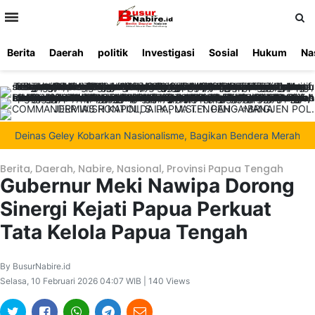
>
Berita
Daerah
politik
Investigasi
Sosial
Hukum
Na
Beranda
Ketentuan
Redaksi
Beriklan
Tentang
Layanan
Kami
Deinas Geley Kobarkan Nasionalisme, Bagikan Bendera Merah Putih d
Berita
,
Daerah
,
Nabire
,
Nasional
,
Provinsi Papua Tengah
Gubernur Meki Nawipa Dorong
Sinergi Kejati Papua Perkuat
Tata Kelola Papua Tengah
By BusurNabire.id
Selasa, 10 Februari 2026 04:07 WIB | 140 Views