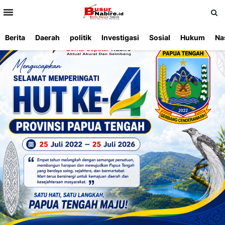
>
Berita
Daerah
politik
Investigasi
Sosial
Hukum
Na
Beranda
Ketentuan
Redaksi
Beriklan
Tentang
Layanan
Kami