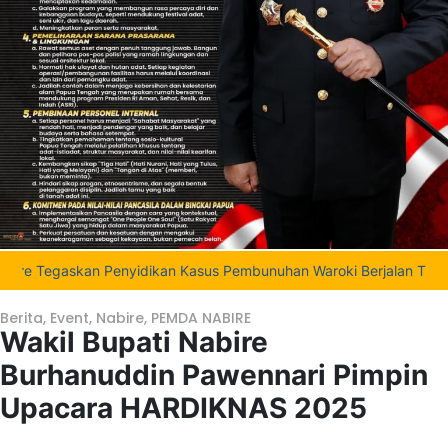
gaskan Penyidikan Kasus Pembunuhan Waroki Berjalan Transparan Be
Berita
,
Event
,
Nabire
,
PEMDA NABIRE
Wakil Bupati Nabire
Burhanuddin Pawennari Pimpin
Upacara HARDIKNAS 2025