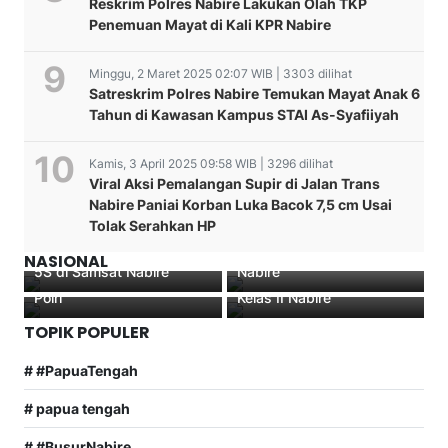
Reskrim Polres Nabire Lakukan Olah TKP
Penemuan Mayat di Kali KPR Nabire
Minggu, 2 Maret 2025 02:07 WIB | 3303 dilihat
Satreskrim Polres Nabire Temukan Mayat Anak 6
Tahun di Kawasan Kampus STAI As-Syafiiyah
Kamis, 3 April 2025 09:58 WIB | 3296 dilihat
Viral Aksi Pemalangan Supir di Jalan Trans
Nabire Paniai Korban Luka Bacok 7,5 cm Usai
Satlantas Polres Nabire
Polres Nabire Menerima
Tolak Serahkan HP
Hadirkan “Polantas
Ini Hasil Cipta Kondisi
Kunjungan Tim Pusat
Kajari Nabire Muh. Rizal
Menyapa” dengan Budaya
Jelang Bulan Desember di
Penelitian dan
SH.MH Menandatangani
NASIONAL
5S di Samsat Nabire
Nabire
Pengembangan Mabes
Fakta Integritas Di Lapas
Polri
Kelas II Nabire
TOPIK POPULER
# #PapuaTengah
# papua tengah
# #BusurNabire