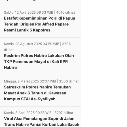
Sabtu, 12 April 2025 09:33 WIB | 4016 dilihat
Estafet Kepemimpinan Polri di Papua
Tengah: Brigjen Pol Alfred Papare
Resmi Lantik 5 Kapolres
Kamis, 28 Agustus 2025 04:59 WIB | 3706
dilihat
Reskrim Polres Nabire Lakukan Olah
TKP Penemuan Mayat di Kali KPR
Nabire
Minggu, 2 Maret 2025 02:07 WIB | 3303 dilihat
Satreskrim Polres Nabire Temukan
Mayat Anak 6 Tahun di Kawasan
Kampus STAI As-Syafiiyah
olres Nabire
 D. Tatiratu
Kamis, 3 April 2025 09:58 WIB | 3297 dilihat
s Nabire
Viral Aksi Pemalangan Supir di Jalan
aha
Seorang Remaja yang
sedek Rumawi
Trans Nabire Paniai Korban Luka Bacok
mbuhkan
Berstatus Pelajar