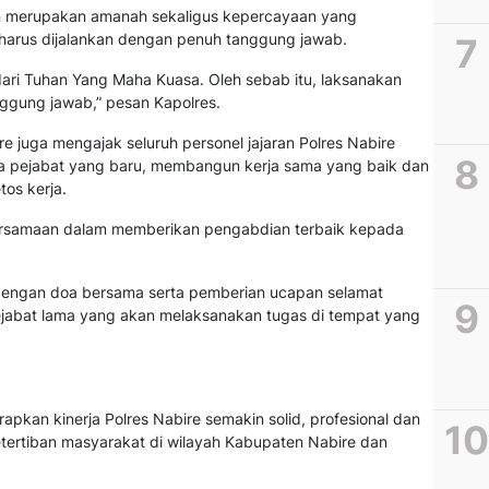
an merupakan amanah sekaligus kepercayaan yang
harus dijalankan dengan penuh tanggung jawab.
ari Tuhan Yang Maha Kuasa. Oleh sebab itu, laksanakan
ggung jawab,” pesan Kapolres.
e juga mengajak seluruh personel jajaran Polres Nabire
 pejabat yang baru, membangun kerja sama yang baik dan
tos kerja.
rsamaan dalam memberikan pengabdian terbaik kepada
 dengan doa bersama serta pemberian ucapan selamat
jabat lama yang akan melaksanakan tugas di tempat yang
Wakap
rapkan kinerja Polres Nabire semakin solid, profesional dan
Samuel
ertiban masyarakat di wilayah Kabupaten Nabire dan
“Polre
Berus
Melki
Menu