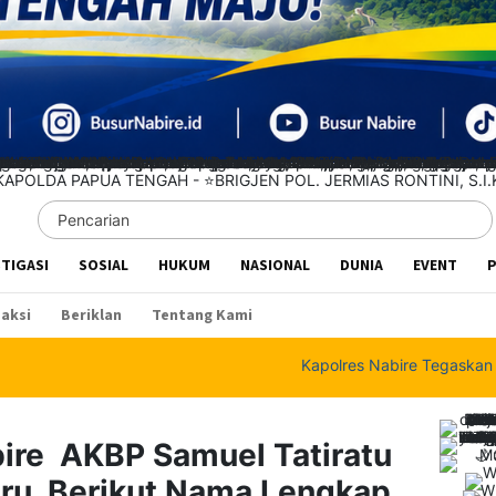
STIGASI
SOSIAL
HUKUM
NASIONAL
DUNIA
EVENT
P
aksi
Beriklan
Tentang Kami
Kapolres Nabire Tegaskan Penyidikan K
bire AKBP Samuel Tatiratu
ru, Berikut Nama Lengkap