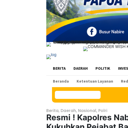
BERITA
DAERAH
POLITIK
INVE
Beranda
Ketentuan Layanan
Red
Konten Spesial
Berita
,
Daerah
,
Nasional
,
Polri
Resmi ! Kapolres Na
Kukuhkan Pejabat Ba