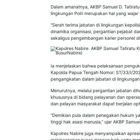
Dalam amanatnya, AKBP Samuel D. Tatiratu
lingkungan Polri merupakan hal yang wajar 
“Serah terima jabatan di lingkungan kepolis
dinamika organisasi, pergantian pejabat d
sekaligus pengembangan karier personel di i
Ia menjelaskan bahwa pelaksanaan penguku
Kapolda Papua Tengah Nomor: ST/33/I/2026
pengangkatan dalam jabatan di lingkungan
Menurutnya, melalui pergantian jabatan di
khususnya di bidang pelayanan dan operasi
dan pelayan masyarakat dapat berjalan opt
“Demikian pula dalam penegakan hukum yan
tinggi hak asasi manusia,” ujar AKBP Samuel
Kapolres Nabire juga menyampaikan apresia
melaksanakan tugas dengan baik serta me