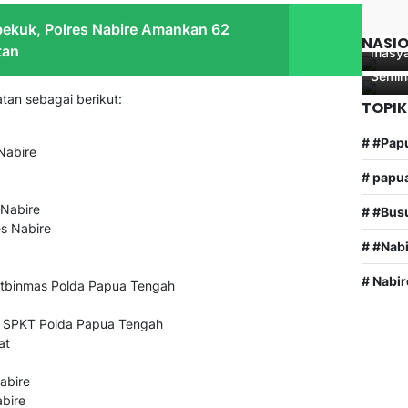
Tegas
Kecin
NKRI,
ekuk, Polres Nabire Amankan 62
Putih
Nasio
NASI
tan
masya
Tenga
Semin
tan sebagai berikut:
TOPIK
# #Pap
Nabire
# papu
 Nabire
# #Bus
s Nabire
# #Nab
# Nabir
itbinmas Polda Papua Tengah
 SPKT Polda Papua Tengah
at
abire
bire