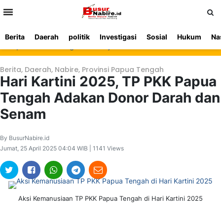
>
Berita
Daerah
politik
Investigasi
Sosial
Hukum
Na
Beranda
Ketentuan
Redaksi
Beriklan
Tentang
Kapolres Nabire Tegaskan Penyidikan Kasus Pembunuhan Waroki Berj
Layanan
Kami
Berita
,
Daerah
,
Nabire
,
Provinsi Papua Tengah
Hari Kartini 2025, TP PKK Papua
Tengah Adakan Donor Darah dan
Senam
By BusurNabire.id
Jumat, 25 April 2025 04:04 WIB | 1141 Views
Aksi Kemanusiaan TP PKK Papua Tengah di Hari Kartini 2025