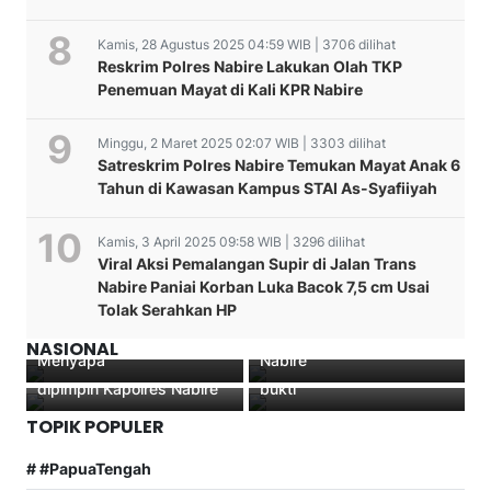
Kamis, 28 Agustus 2025 04:59 WIB | 3706 dilihat
Reskrim Polres Nabire Lakukan Olah TKP
Penemuan Mayat di Kali KPR Nabire
Minggu, 2 Maret 2025 02:07 WIB | 3303 dilihat
Satreskrim Polres Nabire Temukan Mayat Anak 6
Tahun di Kawasan Kampus STAI As-Syafiiyah
Kasat Lantas Polres
Nabire IPTU Exaudio 4
Kamis, 3 April 2025 09:58 WIB | 3296 dilihat
bulan menjabat Sudah
Peringatan Maulid Nabi
Viral Aksi Pemalangan Supir di Jalan Trans
Kembalikan 20 Motor Hasil
Muhammad SAW 1443
Nabire Paniai Korban Luka Bacok 7,5 cm Usai
Curanmor, Bukti Nyata
H/2021 M di Gedung
Tolak Serahkan HP
Polisi Humanis Dalam
Islamic Center, Masjid
Penyalahgunaan Narkotika
Program Polantas
Agung Al-Falah Kab
Rakor Akselerasi
Jenis Sabu berhasil di
NASIONAL
Menyapa
Nabire
Vaksinasi di Nabire
aman kan dengan barang
dipimpin Kapolres Nabire
bukti
TOPIK POPULER
# #PapuaTengah