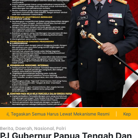
egaskan Semua Harus Lewat Mekanisme Resmi
|
Kepala Suku Na
Berita
,
Daerah
,
Nasional
,
Polri
PJ Gubernur Papua Tengah Dan