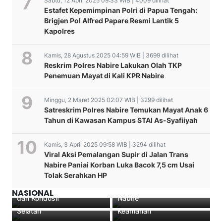
Sabtu, 12 April 2025 09:33 WIB | 4009 dilihat
Estafet Kepemimpinan Polri di Papua Tengah:
Brigjen Pol Alfred Papare Resmi Lantik 5
Kapolres
Kamis, 28 Agustus 2025 04:59 WIB | 3699 dilihat
Reskrim Polres Nabire Lakukan Olah TKP
Penemuan Mayat di Kali KPR Nabire
Minggu, 2 Maret 2025 02:07 WIB | 3299 dilihat
Satreskrim Polres Nabire Temukan Mayat Anak 6
Tahun di Kawasan Kampus STAI As-Syafiiyah
Kamis, 3 April 2025 09:58 WIB | 3294 dilihat
Polres Nabire Siaga
Viral Aksi Pemalangan Supir di Jalan Trans
Polres Dogiyai Polda
Penuh! 700 Personel
Nabire Paniai Korban Luka Bacok 7,5 cm Usai
Papua Melakukan Patroli
Kawal Aksi Mahasiswa
Tolak Serahkan HP
Malam Menjaga Sit
Pelaku Pemalangan
Penghentian kasus
Puncak, Kapolres
kamtibmas yang aman
Berhasil Diamankan Polres
dugaan pemerkosaan di
Tegaskan Tidak Ada
NASIONAL
dan Kondusif
Nabire
Luwu Timur, Sulawesi
Toleransi untuk Gangguan
Selatan
Keamanan