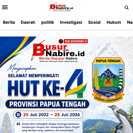
>
Berita
Daerah
politik
Investigasi
Sosial
Hukum
Na
Beranda
Ketentuan
Redaksi
Beriklan
Tentang
Layanan
Kami