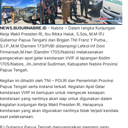
NEWS.BUSURNABIRE.ID
– Nabire ~ Dalam rangka Kunjungan
Kerja Wakil Presiden RI, Ibu Ribka Haluk, S.Sos,.M.M (PJ
Gubernur Papua Tengah) dan Brigjen TNI Franz Y Purba.,
S.I.P.,M.M (Danrem 173/PVB) didampingi Letkol Inf Doni
Firmansah,M.Han (Dandim 1705/Nabire) melaksanakan
pengecekan apel gelar kendaraan VVIP di lapangan Kodim
1705/Nabire, Jln.Jendral Sudirman, Kabupaten Nabire Provinsi
Papua Tengah.
Kegitan ini dihadiri oleh TNI – POLRI dan Pemerintah Provinsi
Papua Tengah serta instansi terkait. Kegiatan Apel Gelar
kendaraan VVIP ini bertujuan untuk mengecek kesiapan
kendaraan yang nantinya akan siap untuk digunakan dalam
kegiatan kunjungan Kerja Wakil Presiden RI. Harapanya
kendaraan yang akan digunakan nantinya tidak terjadi kendala
saat pelaksanaan.
PJ Gubernur Papua Tengah menyampaikan memang perlu