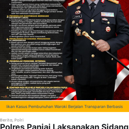
s Pembunuhan Waroki Berjalan Transparan Berbasis Fakta dan Bukti
Berita
,
Polri
Polres Paniai Laksanakan Sidang