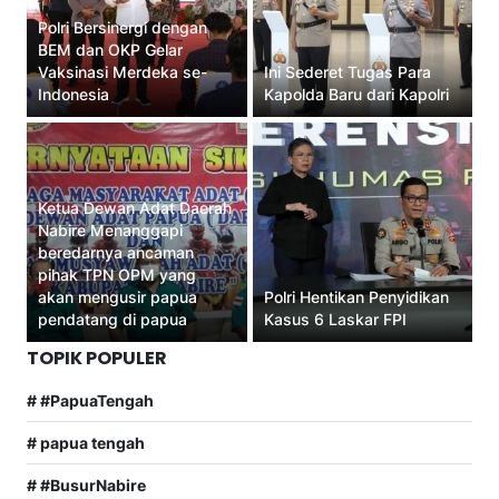
Polri Bersinergi dengan
BEM dan OKP Gelar
Vaksinasi Merdeka se-
Ini Sederet Tugas Para
Indonesia
Kapolda Baru dari Kapolri
Ketua Dewan Adat Daerah
Nabire Menanggapi
beredarnya ancaman
pihak TPN OPM yang
akan mengusir papua
Polri Hentikan Penyidikan
pendatang di papua
Kasus 6 Laskar FPI
TOPIK POPULER
# #PapuaTengah
# papua tengah
# #BusurNabire