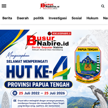
>
Berita
Daerah
politik
Investigasi
Sosial
Hukum
Na
Beranda
Ketentuan
Redaksi
Beriklan
Tentang
Layanan
Kami