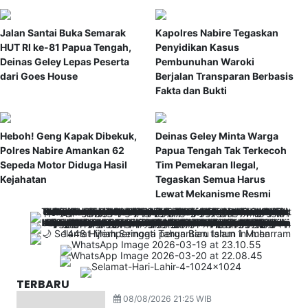
Jalan Santai Buka Semarak
Kapolres Nabire Tegaskan
HUT RI ke-81 Papua Tengah,
Penyidikan Kasus
Deinas Geley Lepas Peserta
Pembunuhan Waroki
dari Goes House
Berjalan Transparan Berbasis
Fakta dan Bukti
Heboh! Geng Kapak Dibekuk,
Deinas Geley Minta Warga
Polres Nabire Amankan 62
Papua Tengah Tak Terkecoh
Sepeda Motor Diduga Hasil
Tim Pemekaran Ilegal,
Kejahatan
Tegaskan Semua Harus
Lewat Mekanisme Resmi
TERBARU
08/08/2026 21:25 WIB