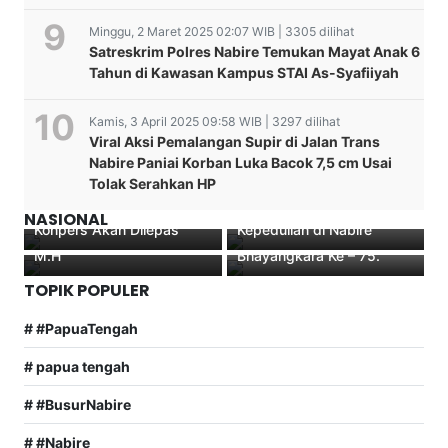
Minggu, 2 Maret 2025 02:07 WIB | 3305 dilihat
Satreskrim Polres Nabire Temukan Mayat Anak 6
Tahun di Kawasan Kampus STAI As-Syafiiyah
Kamis, 3 April 2025 09:58 WIB | 3297 dilihat
Terungkap! Kapolres
Pelantikan, Pengambilan
Viral Aksi Pemalangan Supir di Jalan Trans
Lampung Timur Disinyalir
Sumpah, Serah terima
Nabire Paniai Korban Luka Bacok 7,5 cm Usai
Bohongi Tersangka Wilson
Kapolda Papua Tengah
jabatan Terima Jabatan
Tolak Serahkan HP
Lalengke dengan Janji,
Tebar Kurban Idul Adha,
dipimpin langsung Kepala
Jika Minta Maaf dalam
Perkuat Persatuan dan
Kejaksaan Tinggi Papua
Polres Paniai Laksanakan
NASIONAL
Konpers Akan Dilepas
Kepedulian di Nabire
Nikolaus Kondomo,S.H.,
Syukuran Hari
M.H
Bhayangkara Ke – 75.
TOPIK POPULER
# #PapuaTengah
# papua tengah
# #BusurNabire
# #Nabire