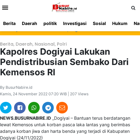
>
Berita
Daerah
politik
Investigasi
Sosial
Hukum
Na
Beranda
Ketentuan
Redaksi
Beriklan
Tentang
 Geley Kobarkan Nasionalisme, Bagikan Bendera Merah Putih di Teng
Layanan
Kami
Berita
,
Daerah
,
Nasional
,
Polri
Kapolres Dogiyai Lakukan
Pendistribusian Sembako Dari
Kemensos RI
By BusurNabire.id
Kamis, 24 November 2022 07:20 WIB | 207 Views
NEWS.BUSURNABIRE.ID
_Dogiyai – Bantuan terus berdatangan
lewat Kemensos untuk korban pasca laka lantas yang berimbas
adanya korban jiwa dan harta benda yang terjadi di Kabupaten
Dogiyai (24/11/2022)