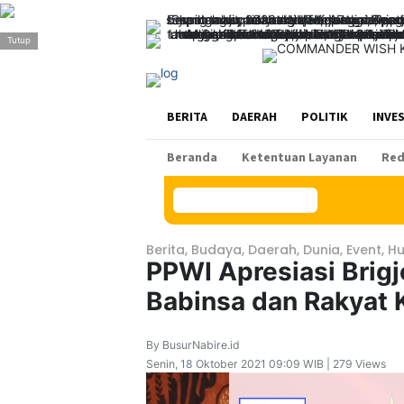
>
Tutup
BERITA
DAERAH
POLITIK
INVE
Beranda
Ketentuan Layanan
Red
Konten Spesial
Berita
,
Budaya
,
Daerah
,
Dunia
,
Event
,
H
PPWI Apresiasi Brigj
Babinsa dan Rakyat K
By BusurNabire.id
Senin, 18 Oktober 2021 09:09 WIB | 279 Views