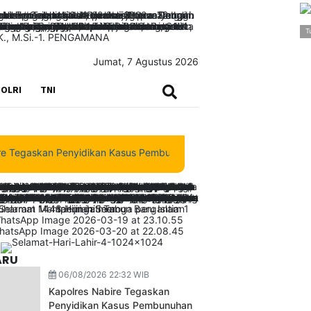
T
Jumat, 7 Agustus 2026
SEARCH
OLRI
TNI
skan Penyidikan Kasus Pembunuhan Waroki Berjalan Transparan Ber
ARU
06/08/2026 22:32 WIB
Kapolres Nabire Tegaskan
Penyidikan Kasus Pembunuhan