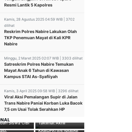
Resmi Lantik 5 Kapolres
Kamis, 28 Agustus 2025 04:59 WIB | 3702
dilihat
Reskrim Polres Nabire Lakukan Olah
TKP Penemuan Mayat di Kali KPR
Nabire
Minggu, 2 Maret 2025 02:07 WIB | 3303 dilihat
Satreskrim Polres Nabire Temukan
Mayat Anak 6 Tahun di Kawasan
Kampus STAI As-Syafiiyah
 Riset
WORKSHOP
Kamis, 3 April 2025 09:58 WIB | 3296 dilihat
dikan BRIN
PENINGKATAN
Viral Aksi Pemalangan Supir di Jalan
ngi Sekolah
 dan Diskusi
KAPASITAS
Trans Nabire Paniai Korban Luka Bacok
S, Bahas
Pesta Babi” di
MASYARAKAT DI
7,5 cm Usai Tolak Serahkan HP
orasi Pendidikan
Polres Mamberamo
karta Soroti
BIDANG PERTANIAN
 Indonesia
Raya Laksanakan
ta Pembangunan
KELAUTAN DAN
ONAL
 dan Siswa CIBI
Taklimat Akhir
 dan Literasi
PERIKANAN DI
asi.
KABUPATEN NABIRE