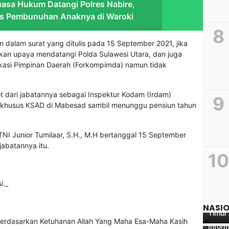
uasa Hukum Datangi Polres Nabire,
us Pembunuhan Anaknya di Waroki
an dalam surat yang ditulis pada 15 September 2021, jika
ukan upaya mendatangi Polda Sulawesi Utara, dan juga
ikasi Pimpinan Daerah (Forkompimda) namun tidak
pot dari jabatannya sebagai Inspektur Kodam (Irdam)
f khusus KSAD di Mabesad sambil menunggu pensiun tahun
en TNI Junior Tumilaar, S.H., M.H bertanggal 15 September
abatannya itu.
Pusat
Pendi
Kunju
Nobar
GenIU
i._
Film “
Kolab
Yogya
untuk
Reali
NASI
Timur
Papua
 berdasarkan Ketuhanan Allah Yang Maha Esa-Maha Kasih
Inform