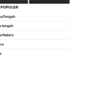
 POPULER
uaTengah
a tengah
urNabire
ire
e