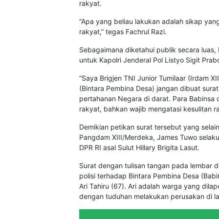
rakyat.
“Apa yang beliau lakukan adalah sikap y
rakyat,” tegas Fachrul Razi.
Sebagaimana diketahui publik secara luas, B
untuk Kapolri Jenderal Pol Listyo Sigit Pra
“Saya Brigjen TNI Junior Tumilaar (Irdam 
(Bintara Pembina Desa) jangan dibuat surat 
pertahanan Negara di darat. Para Babinsa di
rakyat, bahkan wajib mengatasi kesulitan ra
Demikian petikan surat tersebut yang selai
Pangdam XIII/Merdeka, James Tuwo selaku 
DPR RI asal Sulut Hillary Brigita Lasut.
Surat dengan tulisan tangan pada lembar do
polisi terhadap Bintara Pembina Desa (Ba
Ari Tahiru (67). Ari adalah warga yang dila
dengan tuduhan melakukan perusakan di lah