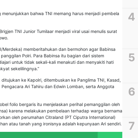
ang menunjukkan bahwa TNI memang harus menjadi pembela
rigjen TNI Junior Tumilaar menjadi viral usai menulis surat
bowo.
XIII/Merdeka) memberitahukan dan bermohon agar Babinsa
panggilan Polri. Para Babinsa itu bagian dari sistem
ajari untuk tidak sekali-kali menakuti dan menyakiti hati
kyat sekelilingnya.”
n ditujukan ke Kapolri, ditembuskan ke Panglima TNI, Kasad,
Pengacara Ari Tahiru dan Edwin Lomban, serta Anggota
bel folio bergaris itu menjelaskan perihal pemanggilan oleh
binsa) karena melakukan pembelaan terhadap warga bernama
porkan oleh perumahan Citraland (PT Ciputra International)
an atau tanah yang ironisnya adalah kepunyaan Ari sendiri.