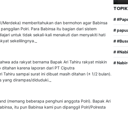
TOPIK
# #Pap
XIII/Merdeka) memberitahukan dan bermohon agar Babinsa
panggilan Polri. Para Babinsa itu bagian dari sistem
# papu
ajari untuk tidak sekali-kali menakuti dan menyakiti hati
kyat sekelilingnya._
# #Bus
# #Nab
ahwa ada rakyat bernama Bapak Ari Tahiru rakyat miskin
# Nabir
 ditahan karena laporan dari PT Ciputra
 Tahiru sampai surat ini dibuat masih ditahan (± 1/2 bulan).
is yang dirampas/diduduki._
aland (memang beberapa penghuni anggota Polri). Bapak Ari
binsa, itu pun Babinsa kami pun dipanggil Polri/Polresta