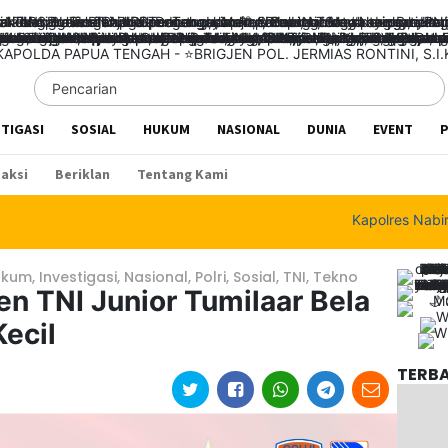
STIGASI
SOSIAL
HUKUM
NASIONAL
DUNIA
EVENT
P
aksi
Beriklan
Tentang Kami
Kapolres Nabire Tega
ukum
,
Investigasi
,
Nasional
,
Polri
,
Sosial
,
TNI
,
Tekno
en TNI Junior Tumilaar Bela
ecil
TERB