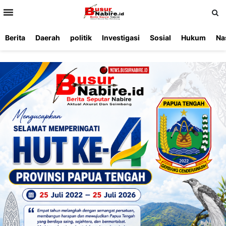
>
Berita
Daerah
politik
Investigasi
Sosial
Hukum
Na
Beranda
Ketentuan
Redaksi
Beriklan
Tentang
Layanan
Kami