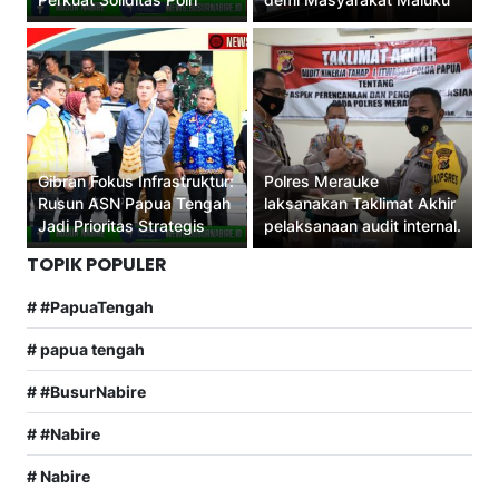
Gibran Fokus Infrastruktur:
Polres Merauke
Rusun ASN Papua Tengah
laksanakan Taklimat Akhir
Jadi Prioritas Strategis
pelaksanaan audit internal.
TOPIK POPULER
# #PapuaTengah
# papua tengah
# #BusurNabire
# #Nabire
# Nabire