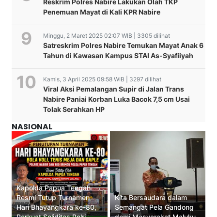
Reskrim Polres Nabire Lakukan Olah TKP
Penemuan Mayat di Kali KPR Nabire
Minggu, 2 Maret 2025 02:07 WIB | 3305 dilihat
Satreskrim Polres Nabire Temukan Mayat Anak 6
Tahun di Kawasan Kampus STAI As-Syafiiyah
Kamis, 3 April 2025 09:58 WIB | 3297 dilihat
Viral Aksi Pemalangan Supir di Jalan Trans
Nabire Paniai Korban Luka Bacok 7,5 cm Usai
Tolak Serahkan HP
NASIONAL
Kapolda Papua Tengah
Resmi Tutup Turnamen
Kita Bersaudara dalam
Hari Bhayangkara ke-80,
Semangat Pela Gandong
Perkuat Soliditas Polri
demi Masyarakat Maluku