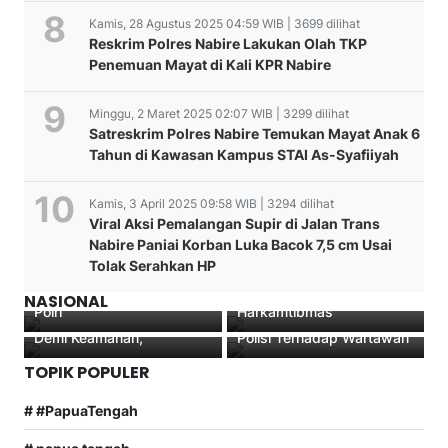
Kamis, 28 Agustus 2025 04:59 WIB | 3699 dilihat
Reskrim Polres Nabire Lakukan Olah TKP
Penemuan Mayat di Kali KPR Nabire
Minggu, 2 Maret 2025 02:07 WIB | 3299 dilihat
Satreskrim Polres Nabire Temukan Mayat Anak 6
Tahun di Kawasan Kampus STAI As-Syafiiyah
Kamis, 3 April 2025 09:58 WIB | 3294 dilihat
Viral Aksi Pemalangan Supir di Jalan Trans
Nabire Paniai Korban Luka Bacok 7,5 cm Usai
Instruksi Kapolri ke
Kapolres Dogiyai Pimpin
Para Tokoh Adat Sepakat
Tolak Serahkan HP
Jajaran: Pertahankan dan
Apel Gabungan TNI Dan
KPU dan Bawaslu Provinsi
LP3BH Manokwari
Perkuat Sinergisitas TNI-
POLRI Dalam Rangka
Sebagai Penyelenggara
Mengutuk Keras Tindakan
NASIONAL
Polri
Harkamtibmas
Pilkada PSU Nabire 2021
Penganiayaan Oknum
Demi Keamanan,
Polisi Terhadap Wartawan
TOPIK POPULER
# #PapuaTengah