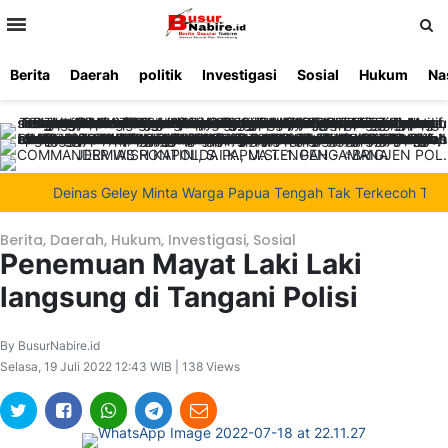
>
Berita
Daerah
politik
Investigasi
Sosial
Hukum
Na
Beranda
Ketentuan
Redaksi
Beriklan
Tentang
Layanan
Kami
Deinas Geley Minta Warga Papua Tengah Tak Terkecoh Tim P
Berita
,
Daerah
,
Hukum
,
Investigasi
,
Sosial
Penemuan Mayat Laki Laki
langsung di Tangani Polisi
By BusurNabire.id
Selasa, 19 Juli 2022 12:43 WIB | 138 Views