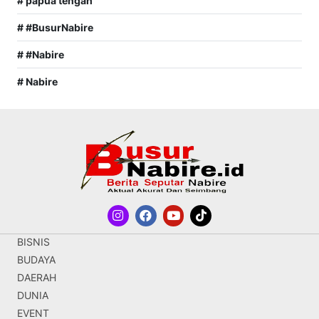
# papua tengah
# #BusurNabire
# #Nabire
# Nabire
BISNIS
BUDAYA
DAERAH
DUNIA
EVENT