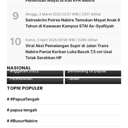
Penemuan Mayat di Kali KPR Nabire
Minggu, 2 Maret 2025 02:07 WIB | 3301 dilihat
Satreskrim Polres Nabire Temukan Mayat Anak 6
Tahun di Kawasan Kampus STAI As-Syafiiyah
Kamis, 3 April 2025 09:58 WIB | 3296 dilihat
Ketua Dewan Adat Daerah
Viral Aksi Pemalangan Supir di Jalan Trans
Nabire Menanggapi
Nabire Paniai Korban Luka Bacok 7,5 cm Usai
Polres Nabire
beredarnya ancaman
Tolak Serahkan HP
Melaksanakan Penyaluran
pihak TPN OPM yang
Bantuan Tunai PKL Tahun
akan mengusir papua
BINMAS NOKEN NDUGA
Kapolres Dogiyai Hadiri
NASIONAL
anggaran 2022
pendatang di papua
Pengecekan Lokasi Spot
Syukuran HUT TNI ke 77
Perkebunan
Tahun
TOPIK POPULER
# #PapuaTengah
# papua tengah
# #BusurNabire