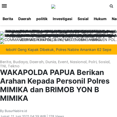
>
Berita
Daerah
politik
Investigasi
Sosial
Hukum
Na
Beranda
Ketentuan
Redaksi
Beriklan
Tentang
Layanan
Kami
boh! Geng Kapak Dibekuk, Polres Nabire Amankan 62 Sepeda Motor 
Berita
,
Budaya
,
Daerah
,
Dunia
,
Event
,
Nasional
,
Polri
,
Sosial
,
TNI
,
Tekno
WAKAPOLDA PAPUA Berikan
Arahan Kepada Personil Polres
MIMIKA dan BRIMOB YON B
MIMIKA
By BusurNabire.id
Jumat, 11 Juni 2021 04:39 WIB | 278 Views