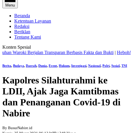
Menu
Beranda
Ketentuan Layanan
Redaksi
Beriklan
Tentang Kami
Konten Spesial
aroki Berjalan Transparan Berbasis Fakta dan Bukti
|
Heboh! Geng K
Berita
,
Budaya
,
Daerah
,
Dunia
,
Event
,
Hukum
,
Investigasi
,
Nasional
,
Polri
,
Sosial
,
TNI
Kapolres Silahturahmi ke
LDII, Ajak Jaga Kamtibmas
dan Penanganan Covid-19 di
Nabire
By BusurNabire.id