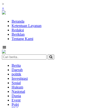
>
×
Beranda
Ketentuan Layanan
Redaksi
Beriklan
Tentang Kami
Berita
Daerah
politik
Investigasi
Sosial
Hukum
Nasional
Dunia
Event
Polri