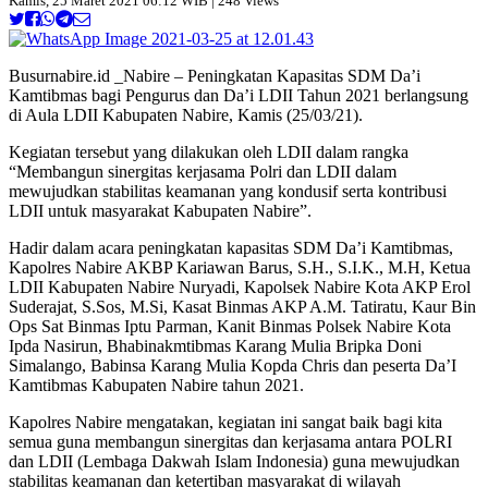
Kamis, 25 Maret 2021 06:12 WIB | 248 Views
Busurnabire.id _Nabire – Peningkatan Kapasitas SDM Da’i
Kamtibmas bagi Pengurus dan Da’i LDII Tahun 2021 berlangsung
di Aula LDII Kabupaten Nabire, Kamis (25/03/21).
Kegiatan tersebut yang dilakukan oleh LDII dalam rangka
“Membangun sinergitas kerjasama Polri dan LDII dalam
mewujudkan stabilitas keamanan yang kondusif serta kontribusi
LDII untuk masyarakat Kabupaten Nabire”.
Hadir dalam acara peningkatan kapasitas SDM Da’i Kamtibmas,
Kapolres Nabire AKBP Kariawan Barus, S.H., S.I.K., M.H, Ketua
LDII Kabupaten Nabire Nuryadi, Kapolsek Nabire Kota AKP Erol
Suderajat, S.Sos, M.Si, Kasat Binmas AKP A.M. Tatiratu, Kaur Bin
Ops Sat Binmas Iptu Parman, Kanit Binmas Polsek Nabire Kota
Ipda Nasirun, Bhabinakmtibmas Karang Mulia Bripka Doni
Simalango, Babinsa Karang Mulia Kopda Chris dan peserta Da’I
Kamtibmas Kabupaten Nabire tahun 2021.
Kapolres Nabire mengatakan, kegiatan ini sangat baik bagi kita
semua guna membangun sinergitas dan kerjasama antara POLRI
dan LDII (Lembaga Dakwah Islam Indonesia) guna mewujudkan
stabilitas keamanan dan ketertiban masyarakat di wilayah