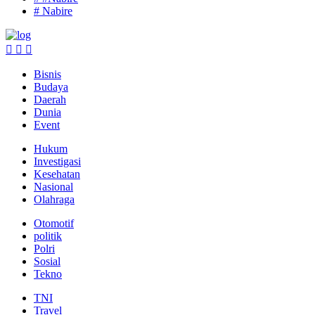
# Nabire
Bisnis
Budaya
Daerah
Dunia
Event
Hukum
Investigasi
Kesehatan
Nasional
Olahraga
Otomotif
politik
Polri
Sosial
Tekno
TNI
Travel