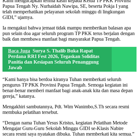
Kami mengucapkan terima kasih kepada Ketua TP PKK Provinsi
Papua Tengah Ny. Nurhaidah Nawipa, SE, beserta Pokja I yang
telah memperhatikan pelayanan sekolah minggu di lingkungan
GIDI,” ujarnya.
Ia mengakui bahwa jemaat tidak mampu memberikan balasan apa
pun selain doa agar seluruh program TP PKK terus berjalan dengan
baik dan membawa manfaat bagi masyarakat Papua Tengah.
Baca Juga
Surya S. Thalib Buka Rapat
Perdana RRI Fest 2026, Tegaskan Soliditas
Panitia dan Kesiapan Seluruh Penanggung
Jawab
“Kami hanya bisa berdoa kiranya Tuhan memberkati seluruh
pengurus TP PKK Provinsi Papua Tengah. Semoga kegiatan ini
benar-benar memberi manfaat bagi anak-anak kita dan masa depan
gereja,” katanya.
Mengakhiri sambutannya, Pdt. Wim Wanimbo,S.Th secara resmi
membuka pelatihan tersebut.
“Dengan nama Tuhan Yesus Kristus, kegiatan Pelatihan Metode
Mengajar Guru-Guru Sekolah Minggu GIDI se-Klasis Nabire
secara resmi saya nyatakan dibuka. Tuhan memberkati kita semua.”