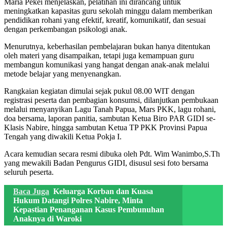
Maria Pekei menjelaskan, pelatihan ini dirancang untuk
meningkatkan kapasitas guru sekolah minggu dalam memberikan
pendidikan rohani yang efektif, kreatif, komunikatif, dan sesuai
dengan perkembangan psikologi anak.
Menurutnya, keberhasilan pembelajaran bukan hanya ditentukan
oleh materi yang disampaikan, tetapi juga kemampuan guru
membangun komunikasi yang hangat dengan anak-anak melalui
metode belajar yang menyenangkan.
Rangkaian kegiatan dimulai sejak pukul 08.00 WIT dengan
registrasi peserta dan pembagian konsumsi, dilanjutkan pembukaan
melalui menyanyikan Lagu Tanah Papua, Mars PKK, lagu rohani,
doa bersama, laporan panitia, sambutan Ketua Biro PAR GIDI se-
Klasis Nabire, hingga sambutan Ketua TP PKK Provinsi Papua
Tengah yang diwakili Ketua Pokja I.
Acara kemudian secara resmi dibuka oleh Pdt. Wim Wanimbo,S.Th
yang mewakili Badan Pengurus GIDI, disusul sesi foto bersama
seluruh peserta.
Baca Juga
Keluarga Korban dan Kuasa
Hukum Datangi Polres Nabire, Minta
Kepastian Penanganan Kasus Pembunuhan
Anaknya di Waroki