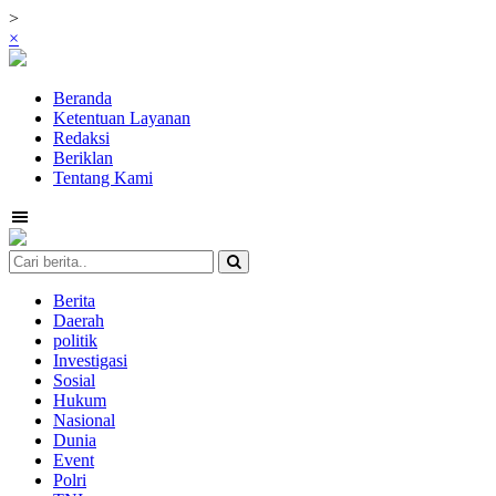
>
×
Beranda
Ketentuan Layanan
Redaksi
Beriklan
Tentang Kami
Berita
Daerah
politik
Investigasi
Sosial
Hukum
Nasional
Dunia
Event
Polri