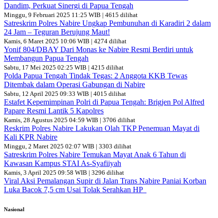
Dandim, Perkuat Sinergi di Papua Tengah
Minggu, 9 Februari 2025 11:25 WIB | 4615 dilihat
Satreskrim Polres Nabire Ungkap Pembunuhan di Karadiri 2 dalam
24 Jam – Teguran Berujung Maut!
Kamis, 6 Maret 2025 10:06 WIB | 4274 dilihat
Yonif 804/DBAY Dari Monas ke Nabire Resmi Berdiri untuk
Membangun Papua Tengah
Sabtu, 17 Mei 2025 02:25 WIB | 4215 dilihat
Polda Papua Tengah Tindak Tegas: 2 Anggota KKB Tewas
Ditembak dalam Operasi Gabungan di Nabire
Sabtu, 12 April 2025 09:33 WIB | 4015 dilihat
Estafet Kepemimpinan Polri di Papua Tengah: Brigjen Pol Alfred
Papare Resmi Lantik 5 Kapolres
Kamis, 28 Agustus 2025 04:59 WIB | 3706 dilihat
Reskrim Polres Nabire Lakukan Olah TKP Penemuan Mayat di
Kali KPR Nabire
Minggu, 2 Maret 2025 02:07 WIB | 3303 dilihat
Satreskrim Polres Nabire Temukan Mayat Anak 6 Tahun di
Kawasan Kampus STAI As-Syafiiyah
Kamis, 3 April 2025 09:58 WIB | 3296 dilihat
Viral Aksi Pemalangan Supir di Jalan Trans Nabire Paniai Korban
Luka Bacok 7,5 cm Usai Tolak Serahkan HP
Nasional