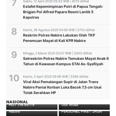
Sabtu, 12 April 2025 09:33 WIB | 4015 dilihat
Estafet Kepemimpinan Polri di Papua Tengah:
Brigjen Pol Alfred Papare Resmi Lantik 5
Kapolres
Kamis, 28 Agustus 2025 04:59 WIB | 3702 dilihat
Reskrim Polres Nabire Lakukan Olah TKP
Penemuan Mayat di Kali KPR Nabire
Minggu, 2 Maret 2025 02:07 WIB | 3303 dilihat
Satreskrim Polres Nabire Temukan Mayat Anak 6
Tahun di Kawasan Kampus STAI As-Syafiiyah
Kamis, 3 April 2025 09:58 WIB | 3296 dilihat
Viral Aksi Pemalangan Supir di Jalan Trans
Jalin Keakraban, Program
TINGKATKAN KWALITAS
Nabire Paniai Korban Luka Bacok 7,5 cm Usai
SASAKA (Sabtu Sambang
PELAYANAN, KAPOLRES
Tolak Serahkan HP
Kodim 1705 Nabire Gelar
Kampung) Polres Puncak
Latihan Pra Operasi
YAHUKIMO LAKUKAN
Bazar UMKM Meriahkan
Jaya Hadir di Kampung
Ketupat Matoa 2021
PENGECEKAN
NASIONAL
HUT TNI ke-79
Usir Mulia
Dipimpin Waka Polres
KESIAPSIAGAAN
Nabire
PERSONEL PIKET JAGA