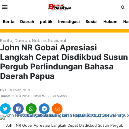
>
Berita
Daerah
politik
Investigasi
Sosial
Hukum
Na
Beranda
Ketentuan
Redaksi
Beriklan
Tentang
lres Nabire Tegaskan Penyidikan Kasus Pembunuhan Waroki Berjala
Layanan
Kami
Berita
,
Daerah
,
Nabire
,
Nasional
John NR Gobai Apresiasi
Langkah Cepat Disdikbud Susun
Pergub Perlindungan Bahasa
Daerah Papua
By BusurNabire.id
Jumat, 3 Juli 2026 08:50 WIB | 69 Views
John NR Gobai Apresiasi Langkah Cepat Disdikbud Susun Pergub