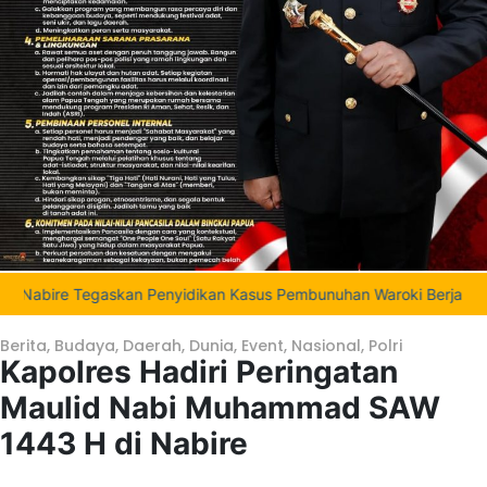
 Tegaskan Penyidikan Kasus Pembunuhan Waroki Berjalan Transpara
Berita
,
Budaya
,
Daerah
,
Dunia
,
Event
,
Nasional
,
Polri
Kapolres Hadiri Peringatan
Maulid Nabi Muhammad SAW
1443 H di Nabire