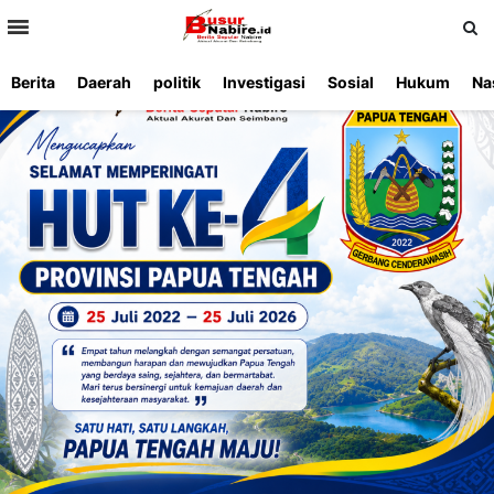
>
Berita
Daerah
politik
Investigasi
Sosial
Hukum
Na
Beranda
Ketentuan
Redaksi
Beriklan
Tentang
Layanan
Kami