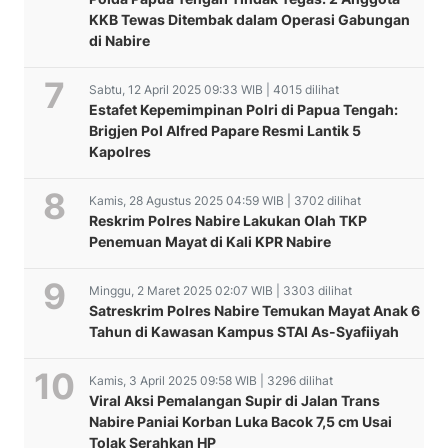
KKB Tewas Ditembak dalam Operasi Gabungan
di Nabire
Sabtu, 12 April 2025 09:33 WIB | 4015 dilihat
Estafet Kepemimpinan Polri di Papua Tengah:
Brigjen Pol Alfred Papare Resmi Lantik 5
Kapolres
Kamis, 28 Agustus 2025 04:59 WIB | 3702 dilihat
Reskrim Polres Nabire Lakukan Olah TKP
Penemuan Mayat di Kali KPR Nabire
Minggu, 2 Maret 2025 02:07 WIB | 3303 dilihat
Satreskrim Polres Nabire Temukan Mayat Anak 6
Tahun di Kawasan Kampus STAI As-Syafiiyah
Tinjau Langsung
Pelaksanaan Vaksin
Kamis, 3 April 2025 09:58 WIB | 3296 dilihat
Terpadu di Kabupaten
PT.Nabire Baru &
Viral Aksi Pemalangan Supir di Jalan Trans
Nabire. Kapolres
PT.Sariwana Adi Perkasa
Nabire Paniai Korban Luka Bacok 7,5 cm Usai
”vaksinasi merupakan
dengan Program CSR
Tolak Serahkan HP