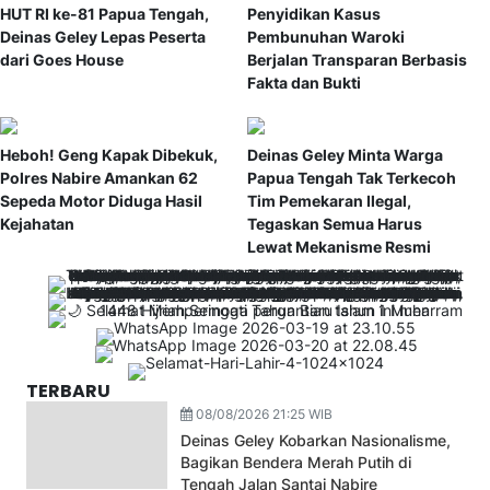
HUT RI ke-81 Papua Tengah,
Penyidikan Kasus
Deinas Geley Lepas Peserta
Pembunuhan Waroki
dari Goes House
Berjalan Transparan Berbasis
Fakta dan Bukti
Heboh! Geng Kapak Dibekuk,
Deinas Geley Minta Warga
Polres Nabire Amankan 62
Papua Tengah Tak Terkecoh
Sepeda Motor Diduga Hasil
Tim Pemekaran Ilegal,
Kejahatan
Tegaskan Semua Harus
Lewat Mekanisme Resmi
TERBARU
08/08/2026 21:25 WIB
Deinas Geley Kobarkan Nasionalisme,
Bagikan Bendera Merah Putih di
Tengah Jalan Santai Nabire