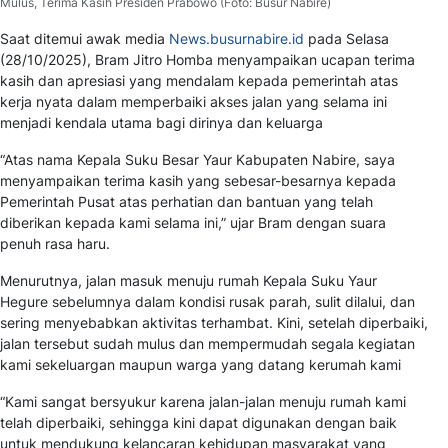
Mulus, Terima Kasih Presiden Prabowo (Foto: Busur Nabire)
Saat ditemui awak media
News.busurnabire.id
pada Selasa
(28/10/2025), Bram Jitro Homba menyampaikan ucapan terima
kasih dan apresiasi yang mendalam kepada pemerintah atas
kerja nyata dalam memperbaiki akses jalan yang selama ini
menjadi kendala utama bagi dirinya dan keluarga
“Atas nama Kepala Suku Besar Yaur Kabupaten Nabire, saya
menyampaikan terima kasih yang sebesar-besarnya kepada
Pemerintah Pusat atas perhatian dan bantuan yang telah
diberikan kepada kami selama ini,” ujar Bram dengan suara
penuh rasa haru.
Menurutnya, jalan masuk menuju rumah Kepala Suku Yaur
Hegure sebelumnya dalam kondisi rusak parah, sulit dilalui, dan
sering menyebabkan aktivitas terhambat. Kini, setelah diperbaiki,
jalan tersebut sudah mulus dan mempermudah segala kegiatan
kami sekeluargan maupun warga yang datang kerumah kami
“Kami sangat bersyukur karena jalan-jalan menuju rumah kami
telah diperbaiki, sehingga kini dapat digunakan dengan baik
untuk mendukung kelancaran kehidupan masyarakat yang