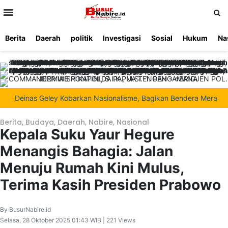
>
Berita
Daerah
politik
Investigasi
Sosial
Hukum
Na
Beranda
Ketentuan
Redaksi
Beriklan
Tentang
Layanan
Kami
Deinas Geley Kobarkan Nasionalisme, Bagikan Bendera Merah Putih 
Berita
,
Budaya
,
Daerah
,
Nabire
,
Nasional
Kepala Suku Yaur Hegure
Menangis Bahagia: Jalan
Menuju Rumah Kini Mulus,
Terima Kasih Presiden Prabowo
By BusurNabire.id
Selasa, 28 Oktober 2025 01:43 WIB | 221 Views