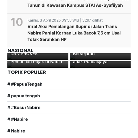
Tahun di Kawasan Kampus STAI As-Syafiiyah
Kamis, 3 April 2025 09:58 WIB | 3297 dilihat
SAT LANTAS POLRES
Viral Aksi Pemalangan Supir di Jalan Trans
MAMBERAMO TENGAH
Kajati Papua Tiba di
Satgas Yonif 753/AVT
Nabire Paniai Korban Luka Bacok 7,5 cm Usai
TERUS HIMBAU
Nabire, Perkuat
Memberikan Kontribusi
Tolak Serahkan HP
MASYARAKAT PATUHI
Pengawasan Proyek
Dalam Dunia Pendidikan
ATURAN BERKENDARA
Strategis Lewat MoU
Polantas Menyapa: Strong
Anak Papua Bagikan
NASIONAL
DAN PROKES
Bersejarah
Point Pagi dan Edukasi
perlengkapan Sekolah
Pemutihan Pajak di Nabire
anak Puncakjaya
TOPIK POPULER
# #PapuaTengah
# papua tengah
# #BusurNabire
# #Nabire
# Nabire