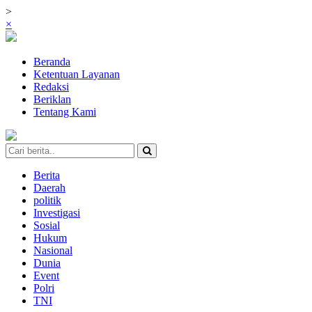
>
×
Beranda
Ketentuan Layanan
Redaksi
Beriklan
Tentang Kami
Berita
Daerah
politik
Investigasi
Sosial
Hukum
Nasional
Dunia
Event
Polri
TNI