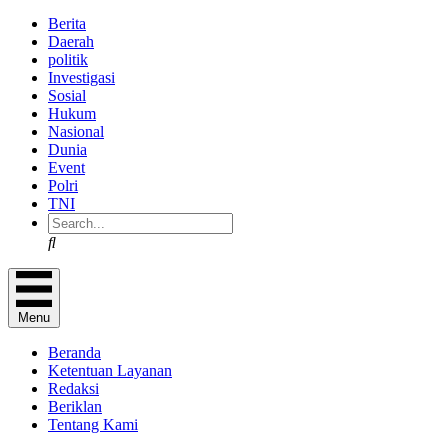
Berita
Daerah
politik
Investigasi
Sosial
Hukum
Nasional
Dunia
Event
Polri
TNI
Search
Menu
Beranda
Ketentuan Layanan
Redaksi
Beriklan
Tentang Kami