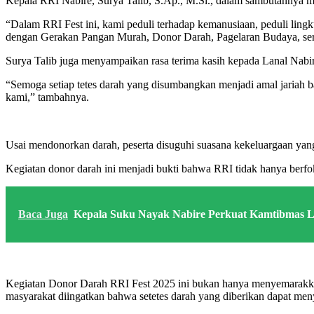
Kepala RRI Nabire, Surya Talib, S.Ap., M.Si., dalam sambutannya 
“Dalam RRI Fest ini, kami peduli terhadap kemanusiaan, peduli lingku
dengan Gerakan Pangan Murah, Donor Darah, Pagelaran Budaya, sert
Surya Talib juga menyampaikan rasa terima kasih kepada Lanal Nabire
“Semoga setiap tetes darah yang disumbangkan menjadi amal jariah ba
kami,” tambahnya.
Usai mendonorkan darah, peserta disuguhi suasana kekeluargaan yang
Kegiatan donor darah ini menjadi bukti bahwa RRI tidak hanya berfok
Baca Juga
Kepala Suku Nayak Nabire Perkuat Kamtibmas L
Kegiatan Donor Darah RRI Fest 2025 ini bukan hanya menyemarakkan
masyarakat diingatkan bahwa setetes darah yang diberikan dapat m